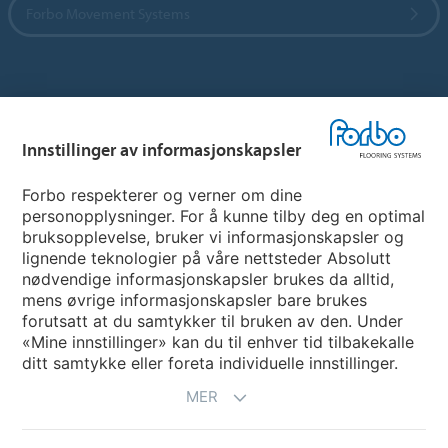
Forbo Movement Systems
Hjemmeside per land
Innstillinger av informasjonskapsler
Velg land
Forbo respekterer og verner om dine
personopplysninger. For å kunne tilby deg en optimal
My Forbo
bruksopplevelse, bruker vi informasjonskapsler og
lignende teknologier på våre nettsteder Absolutt
INFORMASJON COVID-19
nødvendige informasjonskapsler brukes da alltid,
Support - Ansvarsfraskrivelse
mens øvrige informasjonskapsler bare brukes
forutsatt at du samtykker til bruken av den. Under
«Mine innstillinger» kan du til enhver tid tilbakekalle
ditt samtykke eller foreta individuelle innstillinger.
MER