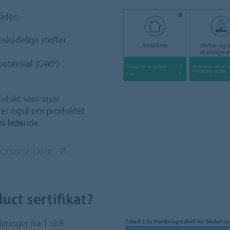
åder:
eskadelige stoffer
otensial (GWP)
rodukt som viser
erer også om produktet
es ledende
T SERTIFIKATER
ct sertifikat?
inger fra 1 til 8.