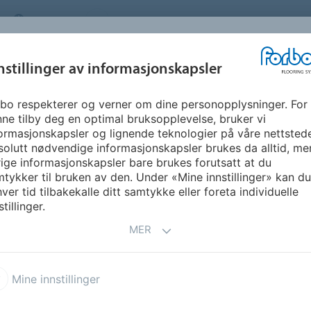
NORWAY
OM OSS
KARRIERE
FAQ
NYHETSBREV
INSPIRASJON &
nstillinger av informasjonskapsler
SEGMENTER
BÆREKRAFT
FLOORVI
REFERANSER
bo respekterer og verner om dine personopplysninger. For
& M1
BREEAM-NOR og dokumentasjon
ne tilby deg en optimal bruksopplevelse, bruker vi
ormasjonskapsler og lignende teknologier på våre nettsted
olutt nødvendige informasjonskapsler brukes da alltid, me
edende
ige informasjonskapsler bare brukes forutsatt at du
tykker til bruken av den. Under «Mine innstillinger» kan du 
gg
ver tid tilbakekalle ditt samtykke eller foreta individuelle
stillinger.
miljøsertifisering av bygg,
MER
en vurderer byggets
øområder, og sertifiseres på
LENT
og
OUTSTANDING
.
Mine innstillinger
rt lav miljøpåvirkning,