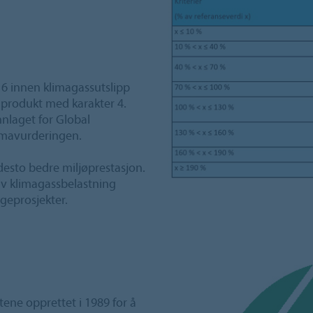
6 innen klimagassutslipp
t produkt med karakter 4.
nnlaget for Global
limavurderingen.
 desto bedre miljøprestasjon.
v klimagassbelastning
ggeprosjekter.
ene opprettet i 1989 for å