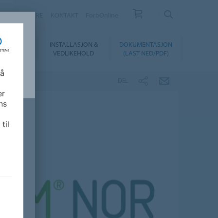
FORHANDLERE
KONTAKT
ForbOnline
INSTALLASJON &
DOKUMENTASJON
SUALIZER
VEDLIKEHOLD
(LAST NED/PDF)
 å
DEL
er
ns
til