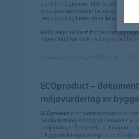
blant annet gjennom EPD-er, ECOproduct
produkter og dokumentasjon av klimagassu
ressursbruk og helse- og miljøfarlige stoffe
Ved å velge miljøsertifiserte produkter ka
høyere BREEAM-NOR-nivå og bidra til mer
BYGGALLIANSEN – BREEAM-SERTIFISERING
ECOproduct – dokument
miljøvurdering av bygge
ECOproduct
er en norsk metode som doku
miljøbelastningen til byggematerialer. Vu
tredjepartsverifiserte EPD-er (Environmen
tilleggsvurderinger som gir et helhetlig bil