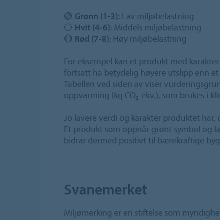
🟢
Grønn (1-3):
Lav miljøbelastning
⚪
Hvit (4-6):
Middels miljøbelastning
🔴
Rød (7-8):
Høy miljøbelastning
For eksempel kan et produkt med karakter 
fortsatt ha betydelig høyere utslipp enn e
Tabellen ved siden av viser vurderingsgru
oppvarming (kg CO₂-ekv.), som brukes i k
Jo lavere verdi og karakter produktet har,
Et produkt som oppnår grønt symbol og la
bidrar dermed positivt til bærekraftige by
Svanemerket
Miljømerking er en stiftelse som myndighet