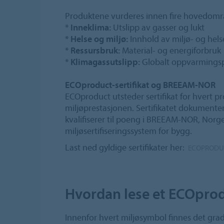
Produktene vurderes innen fire hovedomr
*
Inneklima:
Utslipp av gasser og lukt
*
Helse og miljø:
Innhold av miljø- og hels
*
Ressursbruk:
Material- og energiforbruk
*
Klimagassutslipp:
Globalt oppvarmingsp
ECOproduct-sertifikat og BREEAM-NOR
ECOproduct utsteder sertifikat for hvert p
miljøprestasjonen. Sertifikatet dokument
kvalifiserer til poeng i BREEAM-NOR, Norg
miljøsertifiseringssystem for bygg.
Last ned gyldige sertifikater her:
ECOPRODUC
Hvordan lese et ECOprodu
Innenfor hvert miljøsymbol finnes det grader