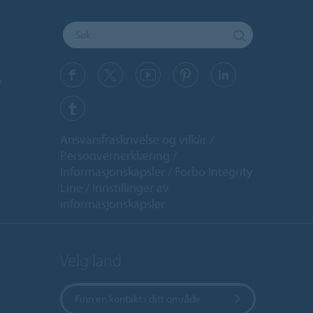
e
Ansvarsfraskrivelse og vilkår
Personvernerklæring
Informasjonskapsler
Forbo Integrity
Line
Innstillinger av
informasjonskapsler
Velg land
Finn en kontakt i ditt område