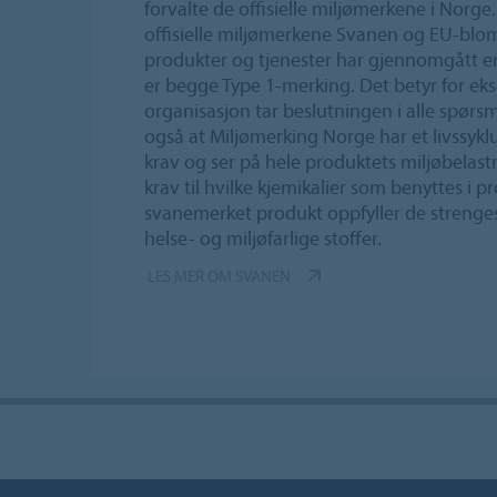
forvalte de offisielle miljømerkene i Norge
offisielle miljømerkene Svanen og EU-blo
produkter og tjenester har gjennomgått en
er begge Type 1-merking. Det betyr for eks
organisasjon tar beslutningen i alle spørsm
også at Miljømerking Norge har et livssyklu
krav og ser på hele produktets miljøbelast
krav til hvilke kjemikalier som benyttes i 
svanemerket produkt oppfyller de strengeste
helse- og miljøfarlige stoffer.
LES MER OM SVANEN