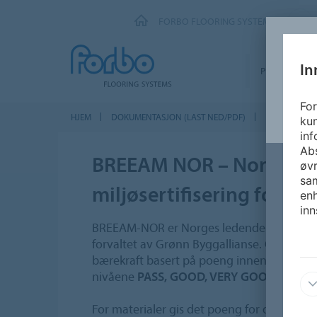
FORBO FLOORING SYSTEMS
In
PRODUKTER
For
HJEM
DOKUMENTASJON (LAST NED/PDF)
ECOproduct 
kun
inf
Abs
BREEAM NOR – Norges l
øvr
sam
miljøsertifisering for by
enh
inn
BREEAM-NOR er Norges ledende metode for 
forvaltet av Grønn Byggallianse. Ordning
bærekraft basert på poeng innen flere milj
nivåene
PASS, GOOD, VERY GOOD, EXCEL
For materialer gis det poeng for dokumente