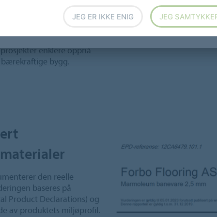
-vurderinger, Svanemerket
tslipp, innemiljø,
JEG ER IKKE ENIG
JEG SAMTYKKE
r.
n prosjekter enklere oppnå
 bærekraftige bygg.
ert
materialer
menterer den reelle
rderingen baseres på
tal Product Declarations) og
de av produktets miljøprofil.