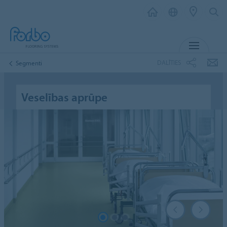
IZVĒL
DALĪTIES
Segmenti
Veselības aprūpe