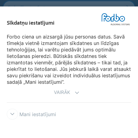
Forbo Flooring Systems
Sīkdatņu iestatījumi
Forbo Movement Systems
Forbo ciena un aizsargā jūsu personas datus. Savā
tīmekļa vietnē izmantojam sīkdatnes un līdzīgas
tehnoloģijas, lai varētu piedāvāt jums optimālu
Valstu mājas lapas
lietošanas pieredzi. Būtiskās sīkdatnes tiek
izmantotas vienmēr, pārējās sīkdatnes – tikai tad, ja
Izvēlēties valsti
piekrītat to lietošanai. Jūs jebkurā laikā varat atsaukt
savu piekrišanu vai izveidot individuālus iestatījumus
sadaļā „Mani iestatījumi”.
VAIRĀK
Mani iestatījumi
Lietošanas noteikumi & saistību atruna
Datu aizsardzība
Sīkdatnes
Forbo godprātības līnija
Sīkdatņu iestatījumi