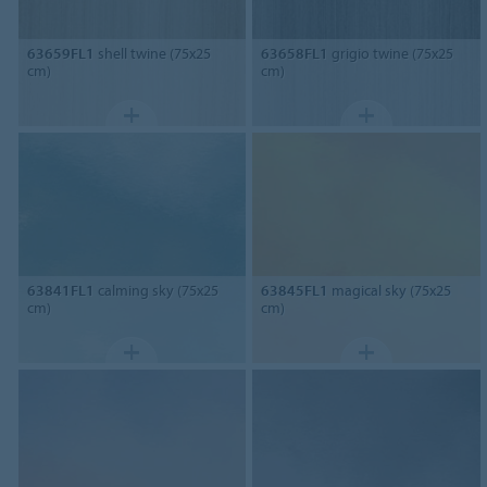
63659FL1
shell twine (75x25
63658FL1
grigio twine (75x25
cm)
cm)
63841FL1
calming sky (75x25
63845FL1
magical sky (75x25
cm)
cm)