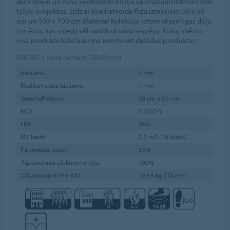
akcentiem un zonu veidošanai biroju vai mazumtirdzniecības
telpu projektos. Līdz ar kvadrātveida flīžu izmēriem 50 x 50
cm un 100 x 100 cm Material kolekcija ietver drosmīgus dēļu
izmērus, kas sniedz vēl vairāk dizaina iespēju. Krāsu shēma
visā produktu klāstā aicina kombinēt dažādus produktus.
63634FL1
sand cement (50x50 cm)
biezums
5 mm
Nodilumslāņa biezums
1 mm
GarumsPlatums
50 cm x 50 cm
NCS
S 2502-Y
LRV
46%
M2 kastē
2,5 m2 (10 skaits)
Pārstrādāts saturs
33%
Atjaunojama elektroenerģija
100%
CO₂ footprint (A1-A3)
16,55 kg CO₂e/m²