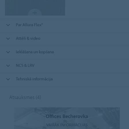
Par Allura Flex"
Attēli & video
Ieklāšana un kopšana
NCS & LRV
Tehniskā informācija
Atsauksmes
(4)
Offices Becherovka
VAIRĀK INFORMĀCIJAS