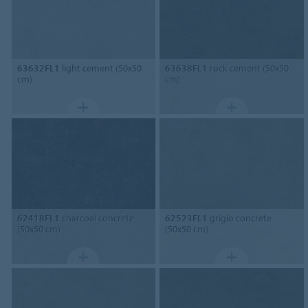
63632FL1
light cement (50x50
63638FL1
rock cement (50x50
cm)
cm)
62418FL1
charcoal concrete
62523FL1
grigio concrete
(50x50 cm)
(50x50 cm)