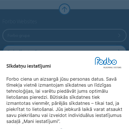
Forbo Websites
Forbo grupa
Forbo Flooring Systems
Sīkdatņu iestatījumi
Forbo Movement Systems
Forbo ciena un aizsargā jūsu personas datus. Savā
tīmekļa vietnē izmantojam sīkdatnes un līdzīgas
tehnoloģijas, lai varētu piedāvāt jums optimālu
Valstu mājas lapas
lietošanas pieredzi. Būtiskās sīkdatnes tiek
izmantotas vienmēr, pārējās sīkdatnes – tikai tad, ja
Izvēlēties valsti
piekrītat to lietošanai. Jūs jebkurā laikā varat atsaukt
savu piekrišanu vai izveidot individuālus iestatījumus
sadaļā „Mani iestatījumi”.