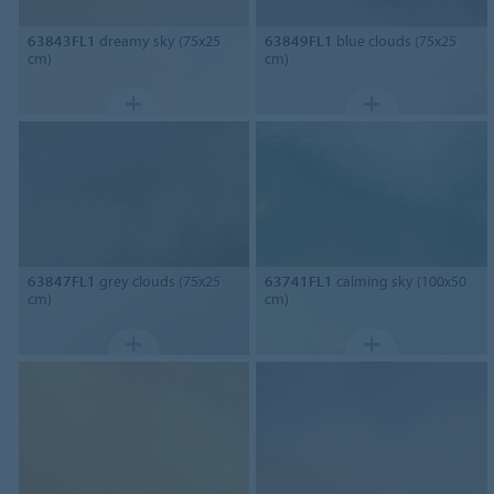
63843FL1
dreamy sky (75x25
63849FL1
blue clouds (75x25
cm)
cm)
63847FL1
grey clouds (75x25
63741FL1
calming sky (100x50
cm)
cm)