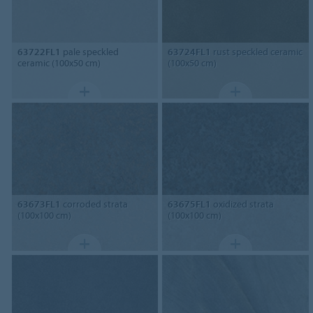
63722FL1
pale speckled
63724FL1
rust speckled ceramic
ceramic (100x50 cm)
(100x50 cm)
63673FL1
corroded strata
63675FL1
oxidized strata
(100x100 cm)
(100x100 cm)