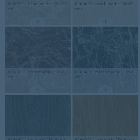
63682FL1
ochre marble (50x50
63688FL1
peach marble (50x50
cm)
cm)
63686FL1
terra marble (50x50
63684FL1
forest marble (50x50
cm)
cm)
63664FL1
sage ash (75x15 cm)
63662FL1
ochre ash (75x15 cm)