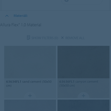
Materiāli
Allura Flex" 1.0 Material
SHOW FILTERS
(0)
REMOVE ALL
63634FL1
sand cement (50x50
63636FL1
canyon cement
cm)
(50x50 cm)