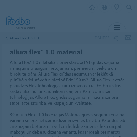
IZVĒL
DALĪTIES
Allura Flex 1.0 FL1
allura flex" 1.0 material
Allura Flex" 1.0 ir labākais brīvi stāvošā LVT grīdas seguma
risinājums prasīgam lietojumam, piemēram, veikalu un
biroju telpām. Allura Flex grīdas segumus var ieklāt kā
pilnībā brīvi stāvošus platībā līdz 150 m2. Allura Flex ir otrās
paaudzes Flex tehnoloģija, kuru izmanto tikai Forbo un kas
sastāv tikai no funkcionāliem slāņiem. Pateicoties šai
tehnoloģijai, Allura Flex grīdas segumiem ir izcila izmēru
stabilitāte, izturība, veiktspēja un kvalitāte.
39 Allura Flex" 1.0 kolekcijas Material grīdas segumu dizaina
varianti sniedz neticamu dizaina izvēles brīvību. Papildus labi
zināmajam betonam ir vēl citi lieliski akmens efekti un pat
mākoņu un debesu dizaina varianti, kas ir ideāli piemēroti