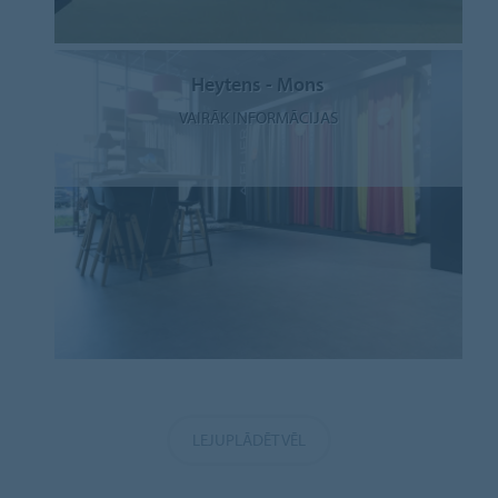
Heytens - Mons
VAIRĀK INFORMĀCIJAS
LEJUPLĀDĒT VĒL