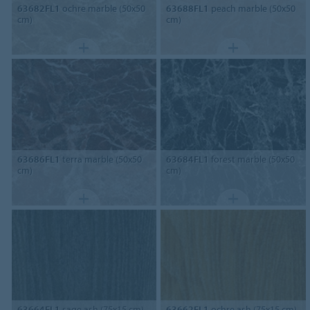
63682FL1
ochre marble (50x50
63688FL1
peach marble (50x50
cm)
cm)
63686FL1
terra marble (50x50
63684FL1
forest marble (50x50
cm)
cm)
63664FL1
sage ash (75x15 cm)
63662FL1
ochre ash (75x15 cm)