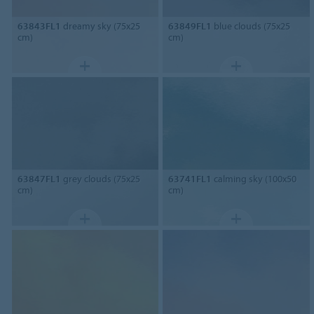
63843FL1
dreamy sky (75x25
63849FL1
blue clouds (75x25
cm)
cm)
63847FL1
grey clouds (75x25
63741FL1
calming sky (100x50
cm)
cm)