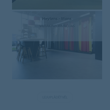
Heytens - Mons
VAIRĀK INFORMĀCIJAS
LEJUPLĀDĒT VĒL