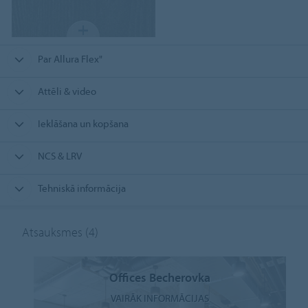
Par Allura Flex"
Attēli & video
Ieklāšana un kopšana
NCS & LRV
Tehniskā informācija
Atsauksmes
(4)
Offices Becherovka
VAIRĀK INFORMĀCIJAS