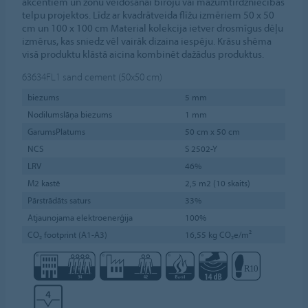
akcentiem un zonu veidošanai biroju vai mazumtirdzniecības
telpu projektos. Līdz ar kvadrātveida flīžu izmēriem 50 x 50
cm un 100 x 100 cm Material kolekcija ietver drosmīgus dēļu
izmērus, kas sniedz vēl vairāk dizaina iespēju. Krāsu shēma
visā produktu klāstā aicina kombinēt dažādus produktus.
63634FL1
sand cement (50x50 cm)
biezums
5 mm
Nodilumslāņa biezums
1 mm
GarumsPlatums
50 cm x 50 cm
NCS
S 2502-Y
LRV
46%
M2 kastē
2,5 m2 (10 skaits)
Pārstrādāts saturs
33%
Atjaunojama elektroenerģija
100%
CO₂ footprint (A1-A3)
16,55 kg CO₂e/m²