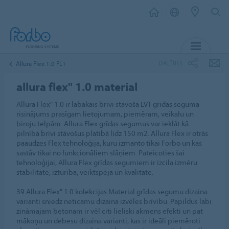
IZVĒL
DALĪTIES
Allura Flex 1.0 FL1
allura flex" 1.0 material
Allura Flex" 1.0 ir labākais brīvi stāvošā LVT grīdas seguma
risinājums prasīgam lietojumam, piemēram, veikalu un
biroju telpām. Allura Flex grīdas segumus var ieklāt kā
pilnībā brīvi stāvošus platībā līdz 150 m2. Allura Flex ir otrās
paaudzes Flex tehnoloģija, kuru izmanto tikai Forbo un kas
sastāv tikai no funkcionāliem slāņiem. Pateicoties šai
tehnoloģijai, Allura Flex grīdas segumiem ir izcila izmēru
stabilitāte, izturība, veiktspēja un kvalitāte.
39 Allura Flex" 1.0 kolekcijas Material grīdas segumu dizaina
varianti sniedz neticamu dizaina izvēles brīvību. Papildus labi
zināmajam betonam ir vēl citi lieliski akmens efekti un pat
mākoņu un debesu dizaina varianti, kas ir ideāli piemēroti