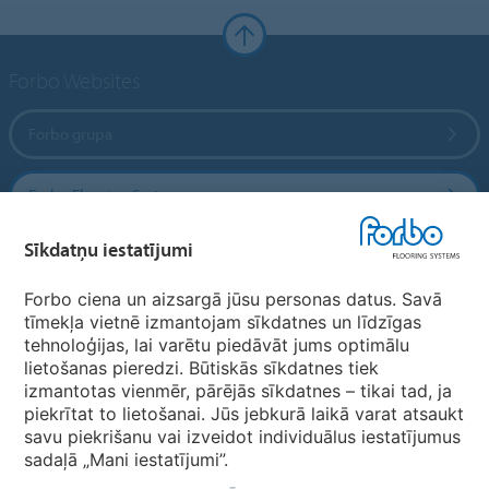
Forbo Websites
Forbo grupa
Forbo Flooring Systems
Sīkdatņu iestatījumi
Forbo Movement Systems
Forbo ciena un aizsargā jūsu personas datus. Savā
tīmekļa vietnē izmantojam sīkdatnes un līdzīgas
tehnoloģijas, lai varētu piedāvāt jums optimālu
Valstu mājas lapas
lietošanas pieredzi. Būtiskās sīkdatnes tiek
izmantotas vienmēr, pārējās sīkdatnes – tikai tad, ja
Izvēlēties valsti
piekrītat to lietošanai. Jūs jebkurā laikā varat atsaukt
savu piekrišanu vai izveidot individuālus iestatījumus
sadaļā „Mani iestatījumi”.