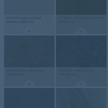
63722FL1
pale speckled
63724FL1
rust speckled ceramic
ceramic (100x50 cm)
(100x50 cm)
63673FL1
corroded strata
63675FL1
oxidized strata
(100x100 cm)
(100x100 cm)