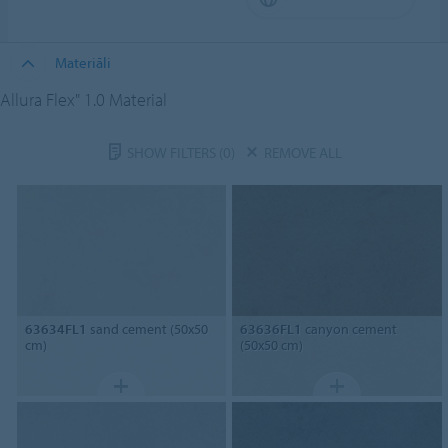
Materiāli
Allura Flex" 1.0 Material
SHOW FILTERS
(0)
REMOVE ALL
63634FL1
sand cement (50x50
63636FL1
canyon cement
cm)
(50x50 cm)