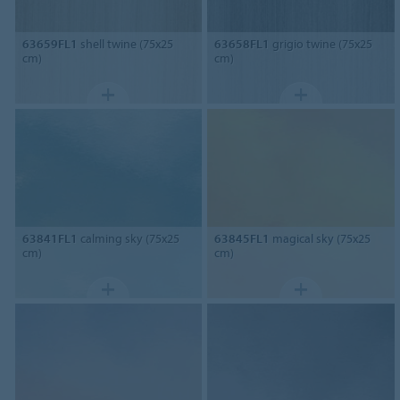
63659FL1
shell twine (75x25
63658FL1
grigio twine (75x25
cm)
cm)
63841FL1
calming sky (75x25
63845FL1
magical sky (75x25
cm)
cm)