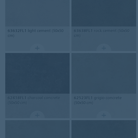
63632FL1
light cement (50x50
63638FL1
rock cement (50x50
cm)
cm)
62418FL1
charcoal concrete
62523FL1
grigio concrete
(50x50 cm)
(50x50 cm)