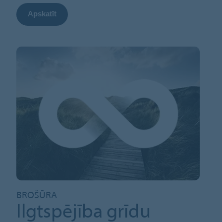
Apskatīt
BROŠŪRA
Ilgtspējība grīdu