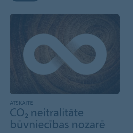
ATSKAITE
CO₂ neitralitāte
būvniecības nozarē