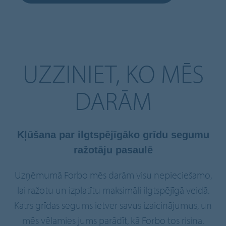
UZZINIET, KO MĒS
DARĀM
Kļūšana par ilgtspējīgāko grīdu segumu
ražotāju pasaulē
Uzņēmumā Forbo mēs darām visu nepieciešamo,
lai ražotu un izplatītu maksimāli ilgtspējīgā veidā.
Katrs grīdas segums ietver savus izaicinājumus, un
mēs vēlamies jums parādīt, kā Forbo tos risina.