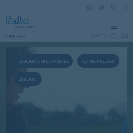
IZVĒL
DALĪTIES
Ilgtspējība
IZAICINĀJUMI BŪVNIECĪBĀ
KO MĒS RAŽOJAM
ZIŅOJUMI