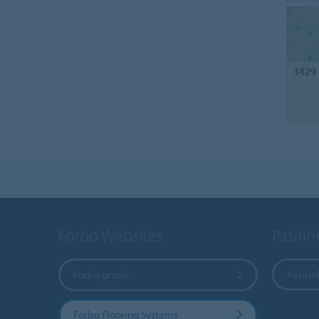
3429
Forbo Websites
Pasirink
Forbo grupė
Pasirin
Forbo Flooring Systems