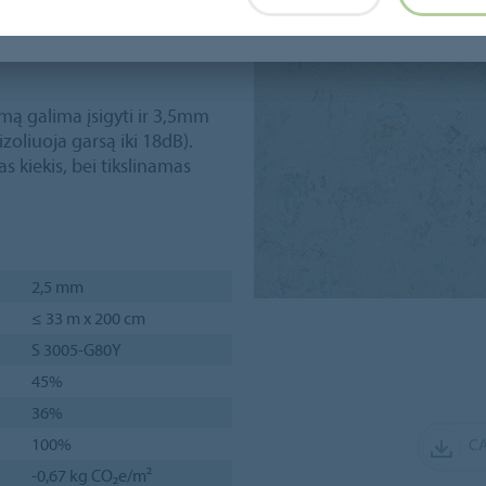
 tinka naudoti individualiai,
rinės dangos ir vienspalvių
 galima įsigyti ir 3,5mm
zoliuoja garsą iki 18dB).
 kiekis, bei tikslinamas
2,5 mm
≤ 33 m x 200 cm
S 3005-G80Y
45%
36%
100%
CA
-0,67 kg CO₂e/m²