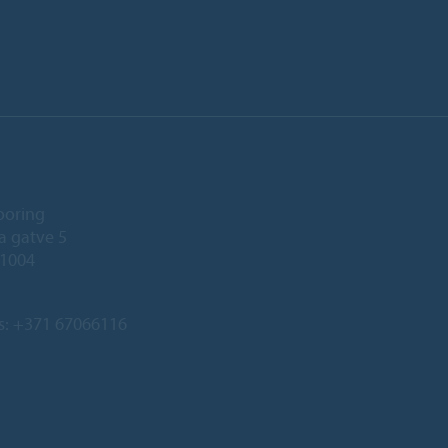
ooring
a gatve 5
-1004
s:
+371 67066116