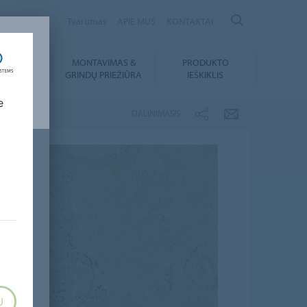
ANIA
Tvarumas
APIE MUS
KONTAKTAI
MONTAVIMAS &
PRODUKTO
SIUNTIMAI
GRINDŲ PRIEŽIŪRA
IEŠKIKLIS
e
DALINIMASIS
U