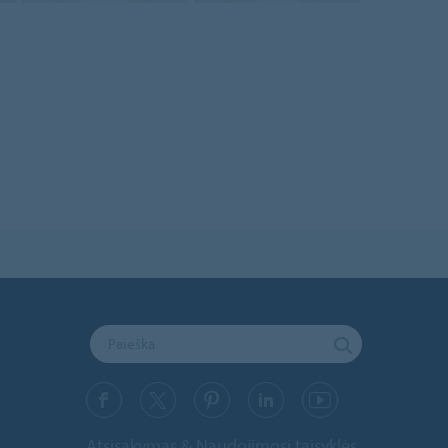
Atsisakymas & Naudojimosi taisyklės