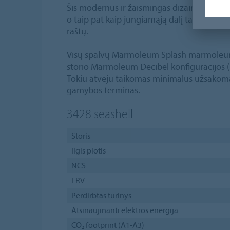
Šis modernus ir žaismingas dizainas puikiai
o taip pat kaip jungiamąją dalį tarp marmu
raštų.
Visų spalvų Marmoleum Splash marmoleumą
storio Marmoleum Decibel konfiguracijos (i
Tokiu atveju taikomas minimalus užsakomas
gamybos terminas.
3428
seashell
Storis
Ilgis plotis
NCS
LRV
Perdirbtas turinys
Atsinaujinanti elektros energija
CO₂ footprint (A1-A3)