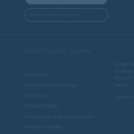
Forbo Movement Systems
Forbo Flooring Systems
Produktai
Forbo Fl
K.Ulmaņ
Segmentai
Rīga, LV
Latvija
Įkvėpimas & Pavyzdžiai
Tvarumas
Telefona
ATSISIUNTIMAI
Montavimas & grindų priežiūra
Produkto ieškiklis