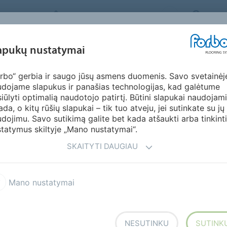
FORBO FLOORING SYSTEMS
LITHU
ĮKVĖPIMAS &
apukų nustatymai
KTAI
SEGMENTAI
TVARUMAS
ATSI
PAVYZDŽIAI
rbo“ gerbia ir saugo jūsų asmens duomenis. Savo svetainėj
ed
Marmoleum Splash
dojame slapukus ir panašias technologijas, kad galėtume
iūlyti optimalią naudotojo patirtį. Būtini slapukai naudojami
ada, o kitų rūšių slapukai – tik tuo atveju, jei sutinkate su jų
dojimu. Savo sutikimą galite bet kada atšaukti arba tinkinti
tatymus skiltyje „Mano nustatymai“.
SKAITYTI DAUGIAU
plash marmoleumas – dar
Mano nustatymai
li Splash atrodo šviesiai
nt iš arti šviesiai pilkame
NESUTINKU
SUTINK