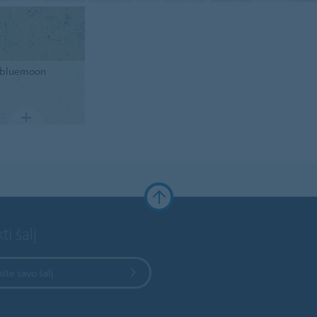
bluemoon
ti šalį
kite savo šalį