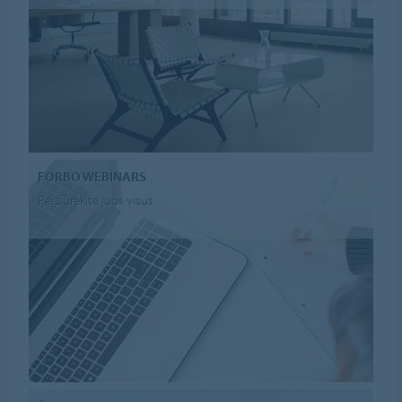
FORBO WEBINARS
Peržiūrėkite juos visus