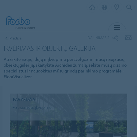
MENIU
DALINIMASIS
Pradžia
ĮKVĖPIMAS IR OBJEKTŲ GALERIJA
Atraskite naujų idėjų ir įkvėpimo peržvelgdami mūsų naujausių
objektų galeriją, skaitykite Archidea žurnalą, sekite mūsų dizaino
specialistus ir naudokitės mūsų grindų parinkimo programėle -
FloorVisualizer.
PAVYZDŽIAI
Pasisemkite įkvėpimo