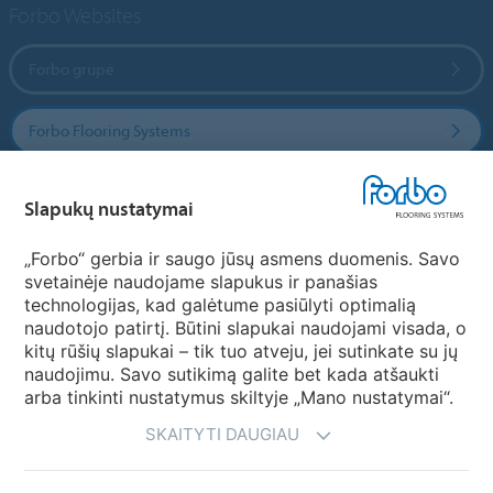
Forbo Websites
Forbo grupė
Forbo Flooring Systems
Forbo Movement Systems
Slapukų nustatymai
„Forbo“ gerbia ir saugo jūsų asmens duomenis. Savo
svetainėje naudojame slapukus ir panašias
Pasirinkti šalį
technologijas, kad galėtume pasiūlyti optimalią
naudotojo patirtį. Būtini slapukai naudojami visada, o
Pasirinkite savo šalį
kitų rūšių slapukai – tik tuo atveju, jei sutinkate su jų
naudojimu. Savo sutikimą galite bet kada atšaukti
arba tinkinti nustatymus skiltyje „Mano nustatymai“.
SKAITYTI DAUGIAU