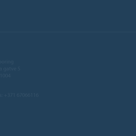
ooring
a gatve 5
-1004
s:
+371 67066116