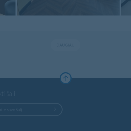
DAUGIAU
ti šalį
kite savo šalį