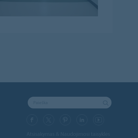
Atsisakymas & Naudojimosi taisyklės