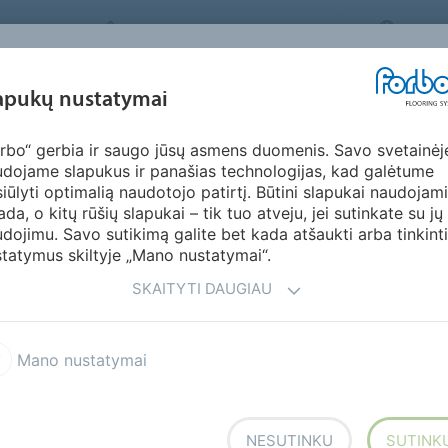
FORBO FLOORING SYSTEMS
LITHU
ĮKVĖPIMAS &
apukų nustatymai
KTAI
SEGMENTAI
TVARUMAS
ATSI
PAVYZDŽIAI
rbo“ gerbia ir saugo jūsų asmens duomenis. Savo svetainėj
dojame slapukus ir panašias technologijas, kad galėtume
iūlyti optimalią naudotojo patirtį. Būtini slapukai naudojami
ada, o kitų rūšių slapukai – tik tuo atveju, jei sutinkate su jų
dojimu. Savo sutikimą galite bet kada atšaukti arba tinkinti
tatymus skiltyje „Mano nustatymai“.
ŠALIS
SE
SKAITYTI DAUGIAU
ol
Cultural Centre STOPIŅI
Mano nustatymai
DAUGIAU INFORMACIJOS
NESUTINKU
SUTINK