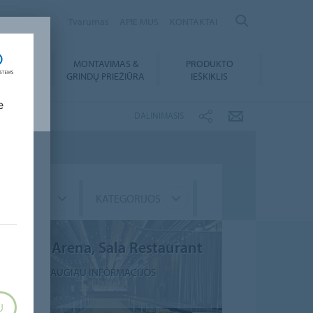
ANIA
Tvarumas
APIE MUS
KONTAKTAI
MONTAVIMAS &
PRODUKTO
SIUNTIMAI
GRINDŲ PRIEŽIŪRA
IEŠKIKLIS
e
DALINIMASIS
GMENTAS
KATEGORIJOS
Žalgirio Arena, Sala Restaurant
DAUGIAU INFORMACIJOS
U