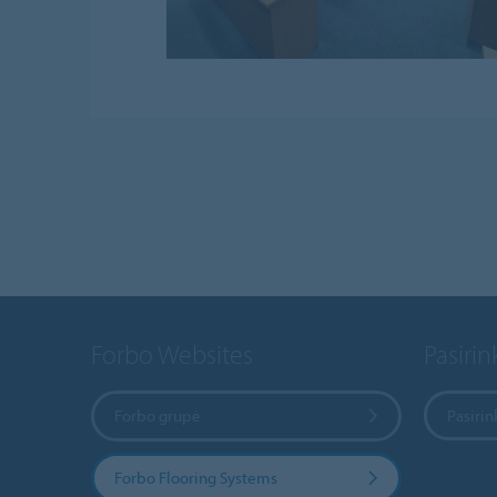
Forbo Websites
Pasirink
Forbo grupė
Pasirin
Forbo Flooring Systems