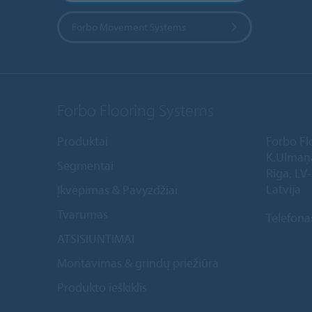
Forbo Movement Systems
Forbo Flooring Systems
Produktai
Forbo Fl
K.Ulmaņ
Segmentai
Rīga, LV
Latvija
Įkvėpimas & Pavyzdžiai
Tvarumas
Telefona
ATSISIUNTIMAI
Montavimas & grindų priežiūra
Produkto ieškiklis