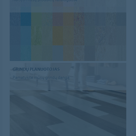
GRINDŲ PLANUOTOJAS
Pamatykite mūsų grindų dangą