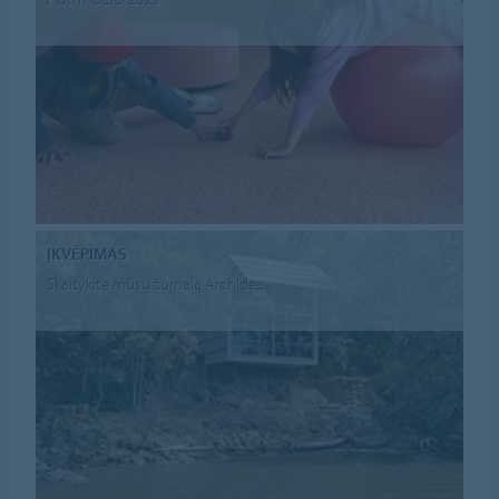
ĮKVĖPIMAS
Skaitykite mūsų žurnalą ArchIdea