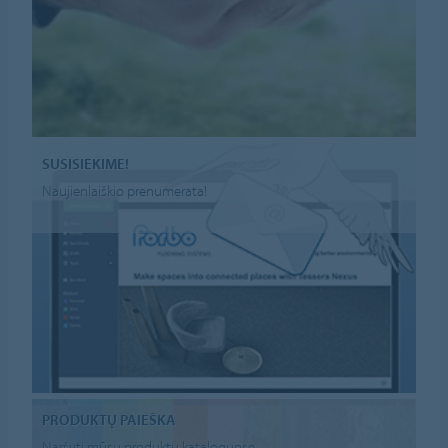
SUSISIEKIME!
Naujienlaiškio prenumerata!
PRODUKTŲ PAIEŠKA
Naršyti mūsų produktų kataloguose