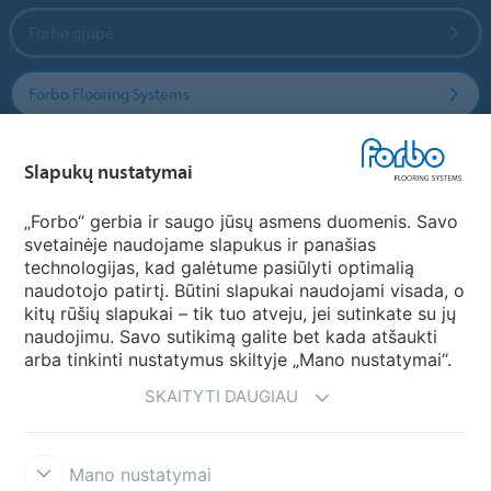
Forbo grupė
Forbo Flooring Systems
Forbo Movement Systems
Slapukų nustatymai
„Forbo“ gerbia ir saugo jūsų asmens duomenis. Savo
svetainėje naudojame slapukus ir panašias
Pasirinkti šalį
technologijas, kad galėtume pasiūlyti optimalią
naudotojo patirtį. Būtini slapukai naudojami visada, o
Pasirinkite savo šalį
kitų rūšių slapukai – tik tuo atveju, jei sutinkate su jų
naudojimu. Savo sutikimą galite bet kada atšaukti
arba tinkinti nustatymus skiltyje „Mano nustatymai“.
SKAITYTI DAUGIAU
Mano nustatymai