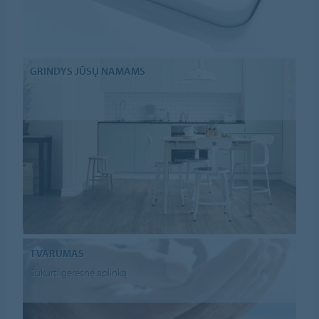
GRINDYS JŪSŲ NAMAMS
TVARUMAS
Sukurti geresnę aplinką