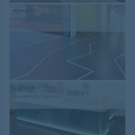
NUORODOS
Gražus grindys visame pasaulyje
SEGMENTAI
Mūsų produktų segmentus