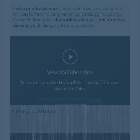
Forbo grindų sistemos
yra pasaulinio lygio dalyvis aukštos
kokybės komercinių bei gyvenamųjų patalpų grindų dangų
rinkoje. Funkcionalios,
draugiškos aplinkai
ir
orientuotos į
dizainą
grindų dangos yra mūsų prioritetas.
View YouTube video
This video is provided by YouTube. Loading it transfers
data to YouTube.
ALLOW COOKIES
CO₂ SKAIČIUOTUVAS
Cookie settings