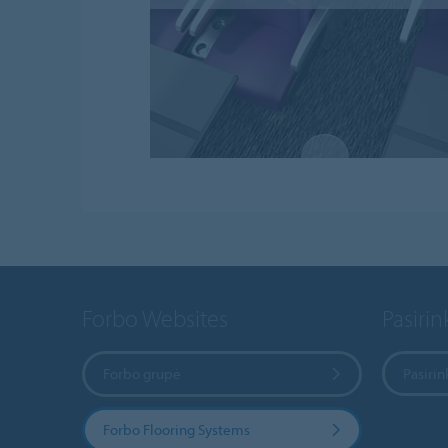
Forbo Websites
Pasirink
Forbo grupė
Pasirin
Forbo Flooring Systems