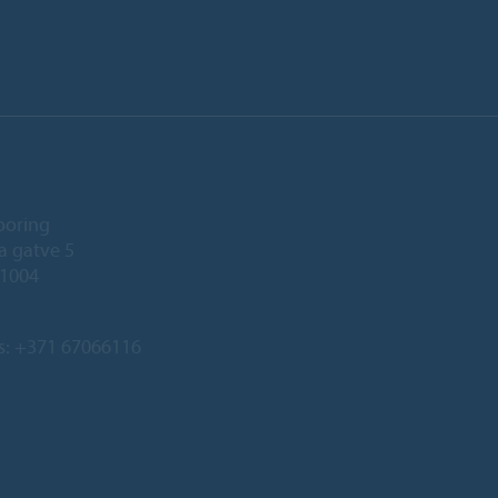
ooring
a gatve 5
-1004
s:
+371 67066116