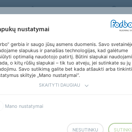
FORBO FLOORING SYSTEMS
LITHU
ĮKVĖPIMAS &
apukų nustatymai
KTAI
SEGMENTAI
TVARUMAS
ATSI
PAVYZDŽIAI
rbo“ gerbia ir saugo jūsų asmens duomenis. Savo svetainėj
dojame slapukus ir panašias technologijas, kad galėtume
iūlyti optimalią naudotojo patirtį. Būtini slapukai naudojami
ada, o kitų rūšių slapukai – tik tuo atveju, jei sutinkate su jų
dojimu. Savo sutikimą galite bet kada atšaukti arba tinkinti
tatymus skiltyje „Mano nustatymai“.
avimo rezultatams pasiekti rekomenduojamos skirtingos
tus ir pamatyti, kurias Forbo Flooring Systems grindis
SKAITYTI DAUGIAU
Mano nustatymai
NESUTINKU
SUTINK