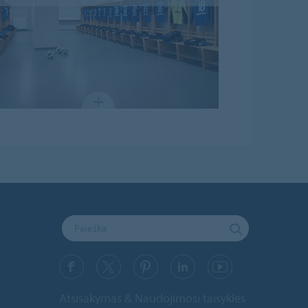
Atsisakymas & Naudojimosi taisyklės