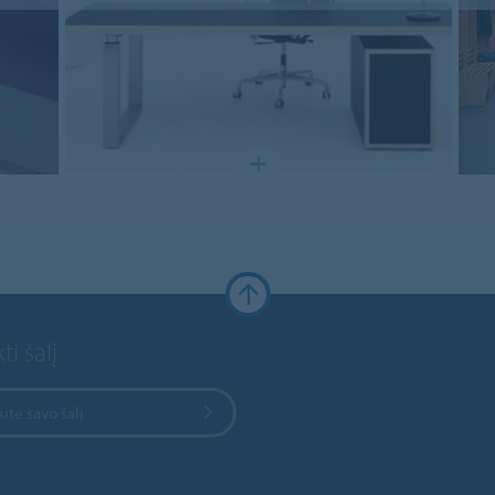
ti šalį
kite savo šalį