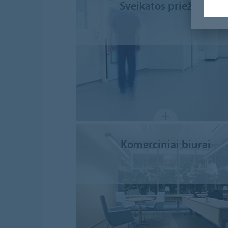
Sveikatos priežiūra
Komerciniai biurai