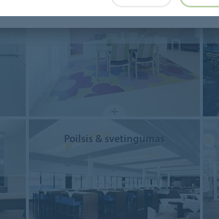
Senjorų priežiūros
Poilsis & svetingumas