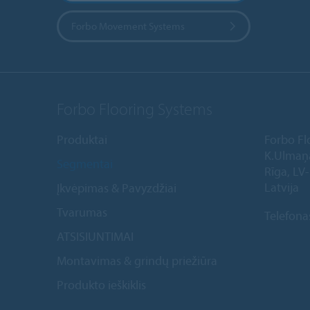
Forbo Movement Systems
Forbo Flooring Systems
Produktai
Forbo Fl
K.Ulmaņ
Segmentai
Rīga, LV
Latvija
Įkvėpimas & Pavyzdžiai
Tvarumas
Telefona
ATSISIUNTIMAI
Montavimas & grindų priežiūra
Produkto ieškiklis