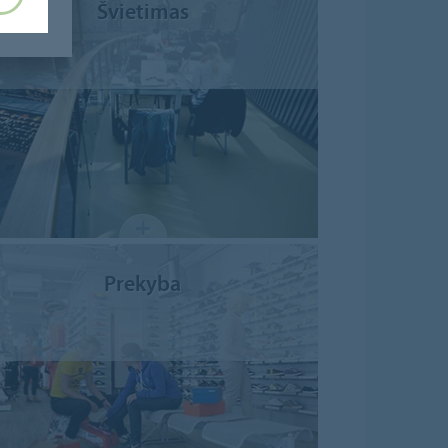
Švietimas
Prekyba