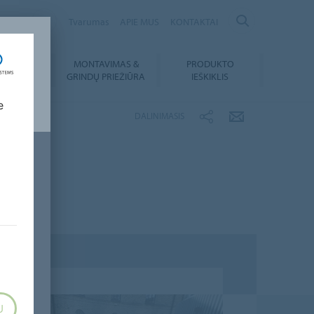
ANIA
Tvarumas
APIE MUS
KONTAKTAI
MONTAVIMAS &
PRODUKTO
SIUNTIMAI
GRINDŲ PRIEŽIŪRA
IEŠKIKLIS
e
DALINIMASIS
U