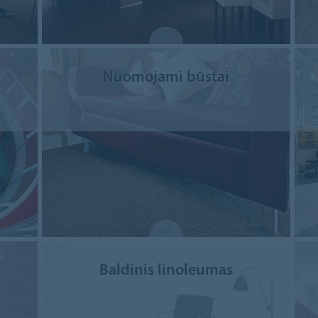
Nuomojami būstai
Baldinis linoleumas