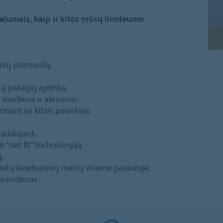
alumais, kaip ir kitos mūsų linoleumo
tinių priemaišų.
tą patalpų aplinką.
su mediena ir akmeniu.
inant su kitais paviršiais.
naudojant.
 “net fit” technologiją.
ą.
uotų kvadratinių metrų visame pasaulyje.
sprendimas.