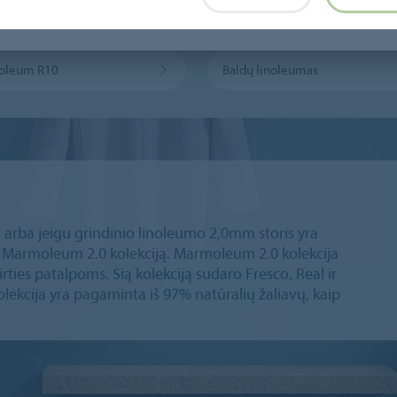
ai laidus linoleumas
Linoleumo sporto grindys
oleum R10
Baldų linoleumas
 arba jeigu grindinio linoleumo 2,0mm storis yra
 Marmoleum 2.0 kolekciją. Marmoleum 2.0 kolekcija
ties patalpoms. Šią kolekciją sudaro Fresco, Real ir
kolekcija yra pagaminta iš 97% natūralių žaliavų, kaip