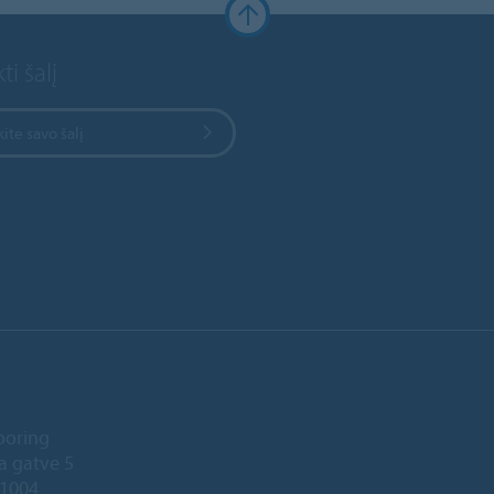
ti šalį
kite savo šalį
ooring
a gatve 5
-1004