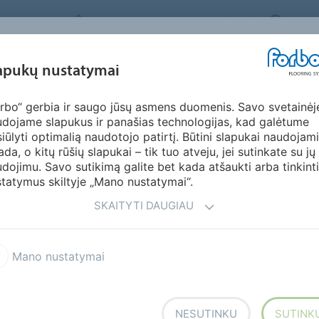
FORBO FLOORING SYSTEMS
LITHU
ĮKVĖPIMAS &
apukų nustatymai
KTAI
SEGMENTAI
TVARUMAS
ATSI
PAVYZDŽIAI
rbo“ gerbia ir saugo jūsų asmens duomenis. Savo svetainėj
dojame slapukus ir panašias technologijas, kad galėtume
iūlyti optimalią naudotojo patirtį. Būtini slapukai naudojami
ada, o kitų rūšių slapukai – tik tuo atveju, jei sutinkate su jų
dojimu. Savo sutikimą galite bet kada atšaukti arba tinkinti
tatymus skiltyje „Mano nustatymai“.
SKAITYTI DAUGIAU
leum Solid
Marmoleum Marbled
Mano nustatymai
ning with Marmoleum
Marmoleum Modular
NESUTINKU
SUTINK