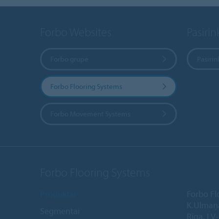
Forbo Websites
Pasirink
Forbo grupė
Pasirin
Forbo Flooring Systems
Forbo Movement Systems
Forbo Flooring Systems
Produktai
Forbo Fl
K.Ulmaņ
Segmentai
Rīga, LV