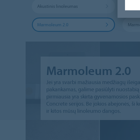
Akustinis linoleumas
Elektr
Marmoleum 2.0
Marm
Marmoleum 2.0
Jei yra svarbi mažiausia medžiagų išeiga
pakankamas, galime pasiūlyti nuostabią
pirmiausia yra skirta gyvenamosios paskir
Concrete serijos. Be jokios abejonės, ši 
ir kitos mūsų linoleumo dangos.