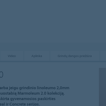
Video
Aplinka
Grindų dangos priežiūra
0
 arba jeigu grindinio linoleumo 2,0mm
 nuostabią Marmoleum 2.0 kolekciją.
skirta gyvenamosios paskirties
al ir Concrete serijos.