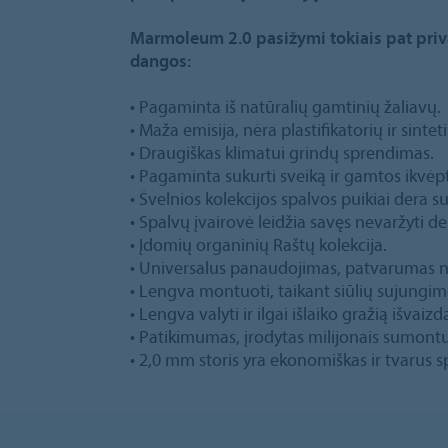
Marmoleum 2.0 pasižymi tokiais pat priv
dangos:
• Pagaminta iš natūralių gamtinių žaliavų.
• Maža emisija, nėra plastifikatorių ir sinte
• Draugiškas klimatui grindų sprendimas.
• Pagaminta sukurti sveiką ir gamtos ikvėp
• Švelnios kolekcijos spalvos puikiai dera 
• Spalvų įvairovė leidžia savęs nevaržyti der
• Įdomių organinių Raštų kolekcija.
• Universalus panaudojimas, patvarumas 
• Lengva montuoti, taikant siūlių sujungimo
• Lengva valyti ir ilgai išlaiko gražią išvaizd
• Patikimumas, įrodytas milijonais sumont
• 2,0 mm storis yra ekonomiškas ir tvarus 