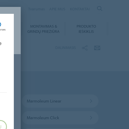
ANIA
Tvarumas
APIE MUS
KONTAKTAI
MONTAVIMAS &
PRODUKTO
SIUNTIMAI
GRINDŲ PRIEŽIŪRA
IEŠKIKLIS
e
DALINIMASIS
Marmoleum Linear
Marmoleum Click
U