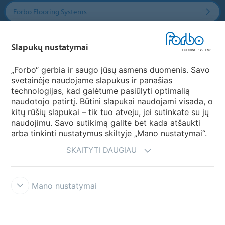
Forbo Flooring Systems
Forbo Movement Systems
Slapukų nustatymai
„Forbo“ gerbia ir saugo jūsų asmens duomenis. Savo
svetainėje naudojame slapukus ir panašias
Pasirinkti šalį
technologijas, kad galėtume pasiūlyti optimalią
naudotojo patirtį. Būtini slapukai naudojami visada, o
Pasirinkite savo šalį
kitų rūšių slapukai – tik tuo atveju, jei sutinkate su jų
naudojimu. Savo sutikimą galite bet kada atšaukti
arba tinkinti nustatymus skiltyje „Mano nustatymai“.
SKAITYTI DAUGIAU
Mano nustatymai
Atsisakymas & Naudojimosi taisyklės
Duomenų privatumo
deklaracija
Slapukai
Forbo sąžiningumo linija
Slapukų nustatymai