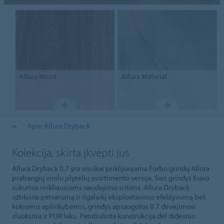
Allura Wood
Allura Material
Apie Allura Dryback
Kolekcija, skirta įkvėpti jus
Allura Dryback 0.7 yra visiškai priklijuojama Forbo grindų Allura
prabangių vinilo plytelių asortimento versija. Šios grindys buvo
sukurtos reikliausioms naudojimo sritims. Allura Dryback
užtikrina patvarumą ir ilgalaikį eksploatavimo efektyvumą bet
kokiomis aplinkybėmis, grindys apsaugotos 0.7 dėvėjimosi
sluoksniu ir PUR laku. Patobulinta konstrukcija dėl didesnio