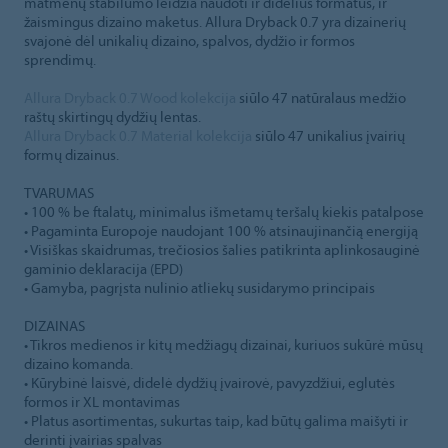
matmenų stabilumo leidžia naudoti ir didelius formatus, ir
žaismingus dizaino maketus. Allura Dryback 0.7 yra dizainerių
svajonė dėl unikalių dizaino, spalvos, dydžio ir formos
sprendimų.
Allura Dryback 0.7 Wood kolekcija
siūlo 47 natūralaus medžio
raštų skirtingų dydžių lentas.
Allura Dryback 0.7 Material kolekcija
siūlo 47 unikalius įvairių
formų dizainus.
TVARUMAS
• 100 % be ftalatų, minimalus išmetamų teršalų kiekis patalpose
• Pagaminta Europoje naudojant 100 % atsinaujinančią energiją
• Visiškas skaidrumas, trečiosios šalies patikrinta aplinkosauginė
gaminio deklaracija (EPD)
• Gamyba, pagrįsta nulinio atliekų susidarymo principais
DIZAINAS
• Tikros medienos ir kitų medžiagų dizainai, kuriuos sukūrė mūsų
dizaino komanda.
• Kūrybinė laisvė, didelė dydžių įvairovė, pavyzdžiui, eglutės
formos ir XL montavimas
• Platus asortimentas, sukurtas taip, kad būtų galima maišyti ir
derinti įvairias spalvas