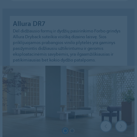
Allura DR7
Dėl didžiausio formų ir dydžių pasirinkimo Forbo grindys
Allura Dryback suteikia visišką dizaino laisvę. Šios
priklijuojamos prabangios vinilo plytelės yra gaminys
pasižymintis didžiausiu užtikrintumu ir geromis
eksploatacinėmis savybėmis, yra ilgaamžiškiausias ir
patikimiausias bet kokio dydžio patalpoms.