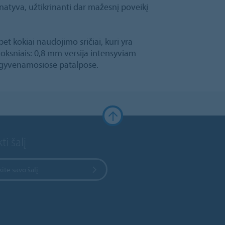
rnatyva, užtikrinanti dar mažesnį poveikį
bet kokiai naudojimo sričiai, kuri yra
uoksniais: 0,8 mm versija intensyviam
 gyvenamosiose patalpose.
ti šalį
kite savo šalį