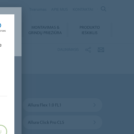
ANIA
Tvarumas
APIE MUS
KONTAKTAI
MONTAVIMAS &
PRODUKTO
SIUNTIMAI
GRINDŲ PRIEŽIŪRA
IEŠKIKLIS
e
DALINIMASIS
Allura Flex 1.0 FL1
Allura Click Pro CL5
U