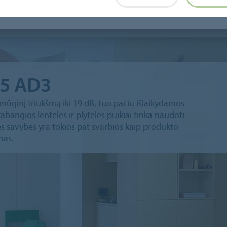
o DR3
Enduro Click Decibel 0.55
35 AD3
mūginį triukšmą iki 19 dB, tuo pačiu išlaikydamos
abangios lentelės ir plytelės puikiai tinka naudoti
s savybės yra tokios pat svarbios kaip produkto
nas.