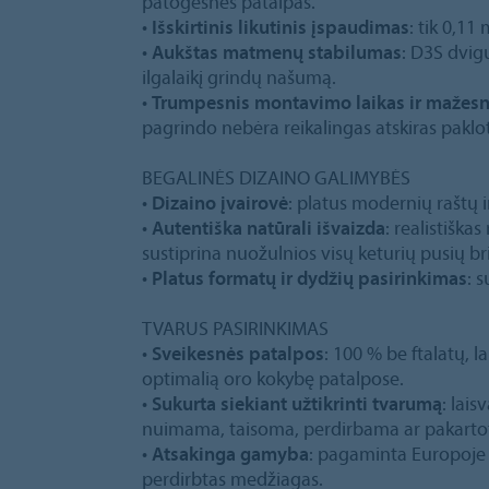
patogesnes patalpas.
•
Išskirtinis likutinis įspaudimas
: tik 0,1
•
Aukštas matmenų stabilumas
: D3S dvig
ilgalaikį grindų našumą.
•
Trumpesnis montavimo laikas ir mažesn
pagrindo nebėra reikalingas atskiras paklo
BEGALINĖS DIZAINO GALIMYBĖS
•
Dizaino įvairovė
: platus modernių raštų 
•
Autentiška natūrali išvaizda
: realistiška
sustiprina nuožulnios visų keturių pusių b
•
Platus formatų ir dydžių pasirinkimas
: 
TVARUS PASIRINKIMAS
•
Sveikesnės patalpos
: 100 % be ftalatų, l
optimalią oro kokybę patalpose.
•
Sukurta siekiant užtikrinti tvarumą
: lais
nuimama, taisoma, perdirbama ar pakarto
•
Atsakinga gamyba
: pagaminta Europoje 
perdirbtas medžiagas.