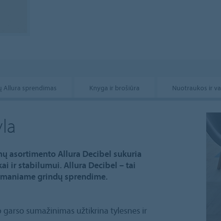
ų Allura sprendimas
Knyga ir brošiūra
Nuotraukos ir v
yla
inų asortimento Allura Decibel sukuria
ai ir stabilumui. Allura Decibel – tai
išmaniame grindų sprendime.
 garso sumažinimas užtikrina tylesnes ir