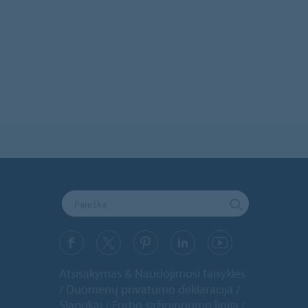
Atsisakymas & Naudojimosi taisyklės
Duomenų privatumo deklaracija
Slapukai
Forbo sąžiningumo linija