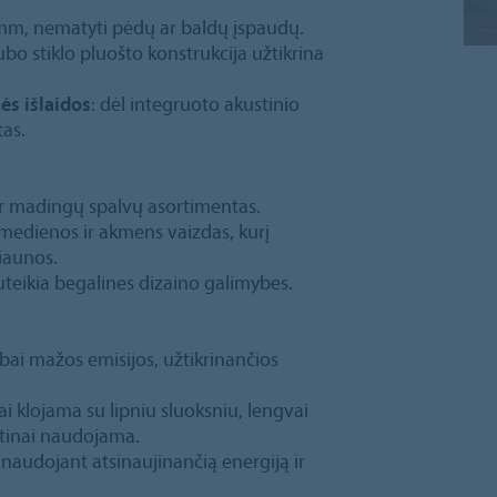
1 mm, nematyti pėdų ar baldų įspaudų.
ubo stiklo pluošto konstrukcija užtikrina
ės išlaidos
: dėl integruoto akustinio
tas.
ir madingų spalvų asortimentas.
s medienos ir akmens vaizdas, kurį
riaunos.
suteikia begalines dizaino galimybes.
abai mažos emisijos, užtikrinančios
vai klojama su lipniu sluoksniu, lengvai
tinai naudojama.
naudojant atsinaujinančią energiją ir