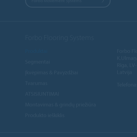
Forbo Movement Systems
Forbo Flooring Systems
Produktai
Forbo Fl
K.Ulmaņ
Segmentai
Rīga, LV
Latvija
Įkvėpimas & Pavyzdžiai
Tvarumas
Telefona
ATSISIUNTIMAI
Montavimas & grindų priežiūra
Produkto ieškiklis