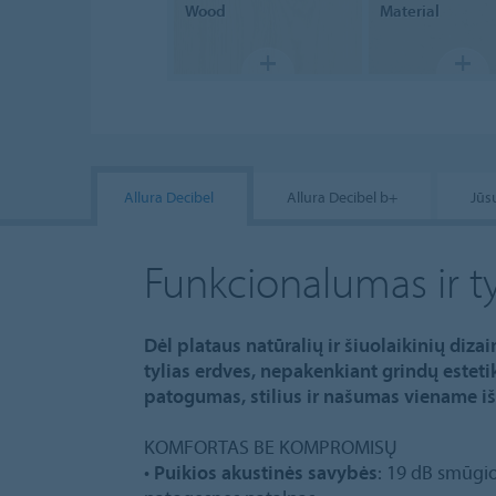
Wood
Material
Allura Decibel
Allura Decibel b+
Jūs
Funkcionalumas ir t
Dėl plataus natūralių ir šiuolaikinių diza
tylias erdves, nepakenkiant grindų estetik
patogumas, stilius ir našumas viename 
KOMFORTAS BE KOMPROMISŲ
•
Puikios akustinės savybės
: 19 dB smūgio