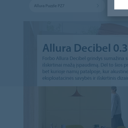
Allura Puzzle PZ7
Endur
Allura Decibel 0.
Forbo Allura Decibel grindys sumažina s
išskirtinai mažą įspaudimą. Dėl to šios pr
bet kurioje namų patalpoje, kur akustinė
eksploatacinės savybės ir išskirtinis dizai