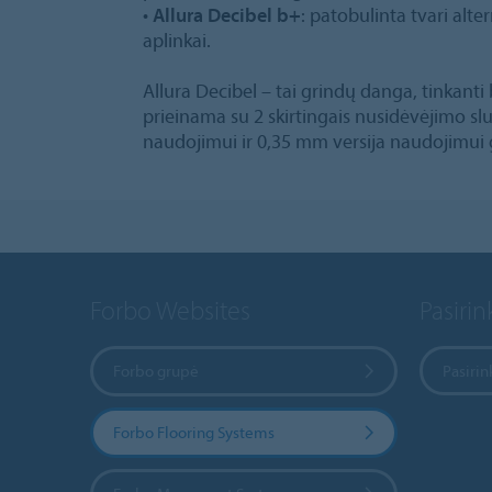
•
Allura Decibel b+
: patobulinta tvari alte
aplinkai.
Allura Decibel – tai grindų danga, tinkanti 
prieinama su 2 skirtingais nusidėvėjimo sl
naudojimui ir 0,35 mm versija naudojimui
Forbo Websites
Pasirink
Forbo grupė
Pasirin
Forbo Flooring Systems