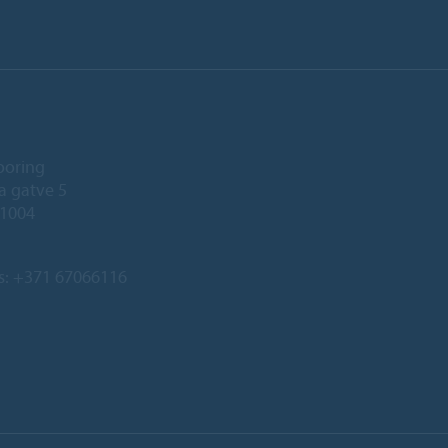
ooring
a gatve 5
-1004
s:
+371 67066116