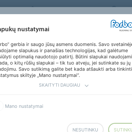
FORBO FLOORING SYSTEMS
LITHU
ĮKVĖPIMAS &
apukų nustatymai
KTAI
SEGMENTAI
TVARUMAS
ATSI
PAVYZDŽIAI
rbo“ gerbia ir saugo jūsų asmens duomenis. Savo svetainėj
bel 0.35 AD3
dojame slapukus ir panašias technologijas, kad galėtume
TELĖS
iūlyti optimalią naudotojo patirtį. Būtini slapukai naudojami
ada, o kitų rūšių slapukai – tik tuo atveju, jei sutinkate su jų
dojimu. Savo sutikimą galite bet kada atšaukti arba tinkinti
tatymus skiltyje „Mano nustatymai“.
SKAITYTI DAUGIAU
a DR5
Allura DR4
Mano nustatymai
a Decibel 0.8 AD8
Allura Decibel 0.35 AD3
NESUTINKU
SUTINK