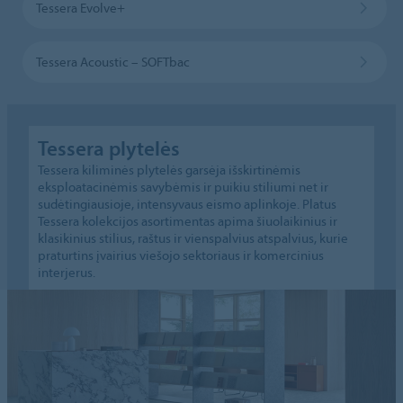
Tessera Evolve+
Tessera Acoustic – SOFTbac
Tessera plytelės
Tessera kiliminės plytelės garsėja išskirtinėmis
eksploatacinėmis savybėmis ir puikiu stiliumi net ir
sudėtingiausioje, intensyvaus eismo aplinkoje. Platus
Tessera kolekcijos asortimentas apima šiuolaikinius ir
klasikinius stilius, raštus ir vienspalvius atspalvius, kurie
praturtins įvairius viešojo sektoriaus ir komercinius
interjerus.