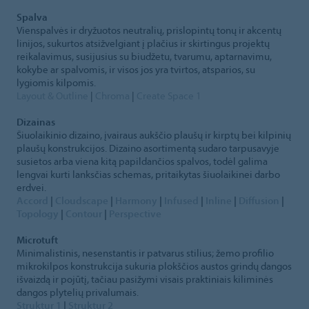
Spalva
Vienspalvės ir dryžuotos neutralių, prislopintų tonų ir akcentų
linijos, sukurtos atsižvelgiant į plačius ir skirtingus projektų
reikalavimus, susijusius su biudžetu, tvarumu, aptarnavimu,
kokybe ar spalvomis, ir visos jos yra tvirtos, atsparios, su
lygiomis kilpomis.
Layout & Outline
|
Chroma
|
Create Space 1
Dizainas
Šiuolaikinio dizaino, įvairaus aukščio plaušų ir kirptų bei kilpinių
plaušų konstrukcijos. Dizaino asortimentą sudaro tarpusavyje
susietos arba viena kitą papildančios spalvos, todėl galima
lengvai kurti lanksčias schemas, pritaikytas šiuolaikinei darbo
erdvei.
Accord
|
Cloudscape
|
Harmony
|
Infused
|
Inline
|
Diffusion
|
Topology
|
Contour
|
Perspective
Microtuft
Minimalistinis, nesenstantis ir patvarus stilius; žemo profilio
mikrokilpos konstrukcija sukuria plokščios austos grindų dangos
išvaizdą ir pojūtį, tačiau pasižymi visais praktiniais kiliminės
dangos plytelių privalumais.
Struktur 1
|
Struktur 2