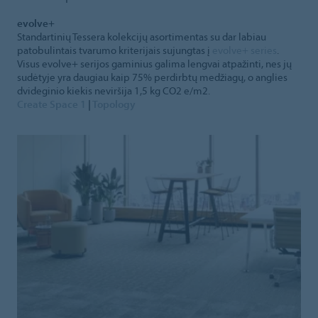
evolve+
Standartinių Tessera kolekcijų asortimentas su dar labiau
patobulintais tvarumo kriterijais sujungtas į
evolve+ series
.
Visus evolve+ serijos gaminius galima lengvai atpažinti, nes jų
sudėtyje yra daugiau kaip 75% perdirbtų medžiagų, o anglies
dvideginio kiekis neviršija 1,5 kg CO2 e/m2.
Create Space 1
|
Topology