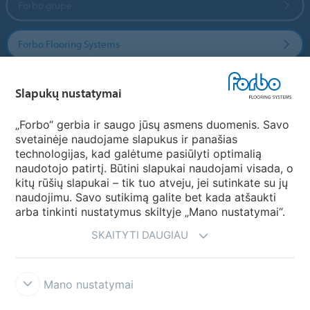
Forbo grupė
Forbo Flooring Systems
Forbo Movement Systems
Slapukų nustatymai
„Forbo“ gerbia ir saugo jūsų asmens duomenis. Savo
svetainėje naudojame slapukus ir panašias
Pasirinkti šalį
technologijas, kad galėtume pasiūlyti optimalią
naudotojo patirtį. Būtini slapukai naudojami visada, o
Pasirinkite savo šalį
kitų rūšių slapukai – tik tuo atveju, jei sutinkate su jų
naudojimu. Savo sutikimą galite bet kada atšaukti
arba tinkinti nustatymus skiltyje „Mano nustatymai“.
SKAITYTI DAUGIAU
Mano nustatymai