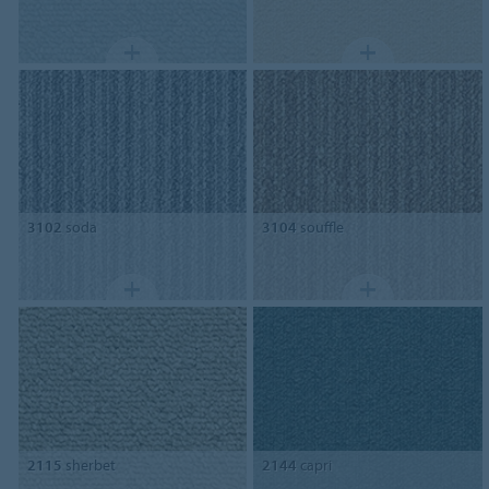
3102
soda
3104
souffle
2115
sherbet
2144
capri