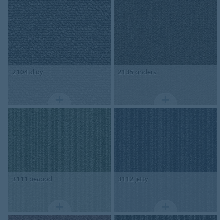
2104
alloy
2135
cinders
3111
peapod
3112
jetty