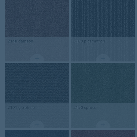
2140
damson
3100
plasmatron
2101
graphine
2150
spruce