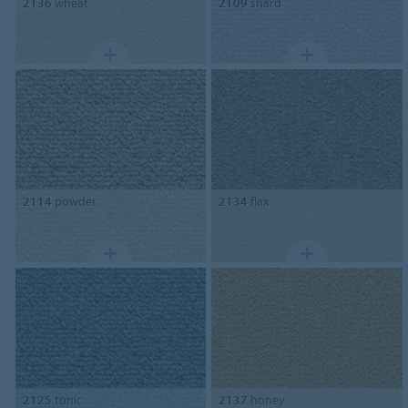
2136
wheat
2109
shard
2114
powder
2134
flax
2125
tonic
2137
honey