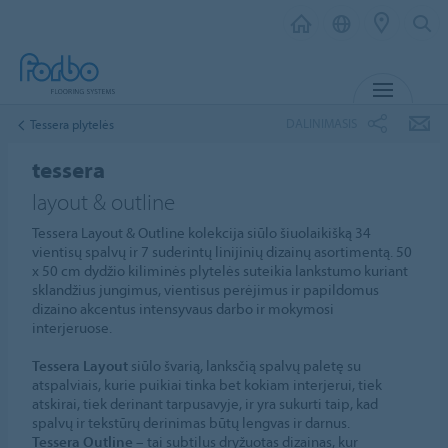
MENIU
DALINIMASIS
Tessera plytelės
tessera
layout & outline
Tessera Layout & Outline kolekcija siūlo šiuolaikišką 34
vientisų spalvų ir 7 suderintų linijinių dizainų asortimentą. 50
x 50 cm dydžio kiliminės plytelės suteikia lankstumo kuriant
sklandžius jungimus, vientisus perėjimus ir papildomus
dizaino akcentus intensyvaus darbo ir mokymosi
interjeruose.
Tessera Layout
siūlo švarią, lanksčią spalvų paletę su
atspalviais, kurie puikiai tinka bet kokiam interjerui, tiek
atskirai, tiek derinant tarpusavyje, ir yra sukurti taip, kad
spalvų ir tekstūrų derinimas būtų lengvas ir darnus.
Tessera Outline
– tai subtilus dryžuotas dizainas, kur