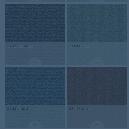
2103
balsamic
2149
glade
2122
drench
2143
tuscan