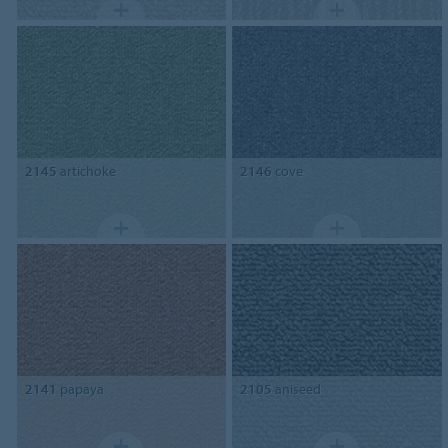
2145
artichoke
2146
cove
2141
papaya
2105
aniseed