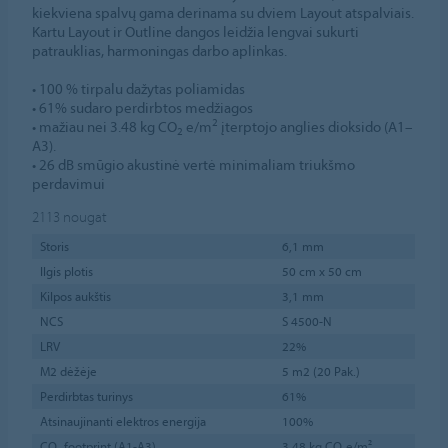
kiekviena spalvų gama derinama su dviem Layout atspalviais.
Kartu Layout ir Outline dangos leidžia lengvai sukurti
patrauklias, harmoningas darbo aplinkas.
• 100 % tirpalu dažytas poliamidas
• 61% sudaro perdirbtos medžiagos
2
• mažiau nei 3.48 kg CO
e/m
įterptojo anglies dioksido (A1–
2
A3).
• 26 dB smūgio akustinė vertė minimaliam triukšmo
perdavimui
2113
nougat
Storis
6,1 mm
Ilgis plotis
50 cm x 50 cm
Kilpos aukštis
3,1 mm
NCS
S 4500-N
LRV
22%
M2 dėžėje
5 m2 (20 Pak.)
Perdirbtas turinys
61%
Atsinaujinanti elektros energija
100%
CO₂ footprint (A1-A3)
3,48 kg CO₂e/m²