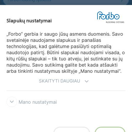
Forbo Movement Systems
Slapukų nustatymai
„Forbo“ gerbia ir saugo jūsų asmens duomenis. Savo
svetainėje naudojame slapukus ir panašias
Pasirinkti šalį
technologijas, kad galėtume pasiūlyti optimalią
naudotojo patirtį. Būtini slapukai naudojami visada, o
Pasirinkite savo šalį
kitų rūšių slapukai – tik tuo atveju, jei sutinkate su jų
naudojimu. Savo sutikimą galite bet kada atšaukti
arba tinkinti nustatymus skiltyje „Mano nustatymai“.
SKAITYTI DAUGIAU
Mano nustatymai
Atsisakymas & Naudojimosi taisyklės
Duomenų privatumo
deklaracija
Slapukai
Forbo sąžiningumo linija
Slapukų nustatymai