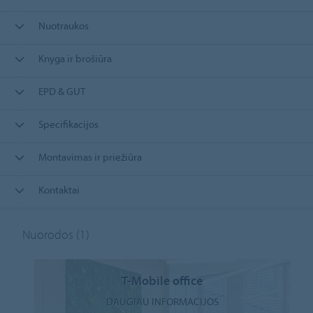
Nuotraukos
Knyga ir brošiūra
EPD & GUT
Specifikacijos
Montavimas ir priežiūra
Kontaktai
Nuorodos
(1)
T-Mobile office
DAUGIAU INFORMACIJOS