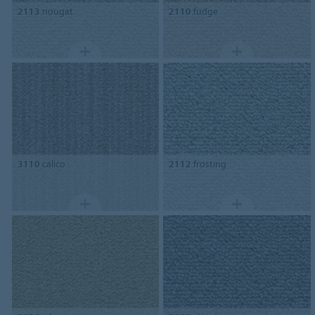
2113
nougat
2110
fudge
3110
calico
2112
frosting