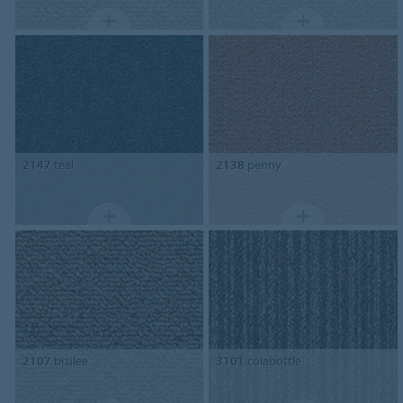
2147
teal
2138
penny
2107
brulee
3101
colabottle