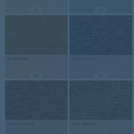
2139
amber
2108
calcium
2106
humbug
2111
gherkin