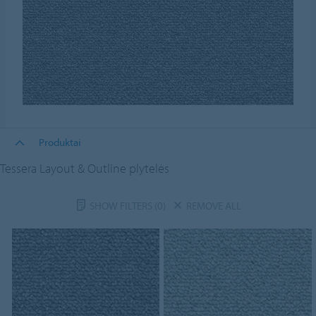
Produktai
Tessera Layout & Outline plytelės
SHOW FILTERS
(0)
REMOVE ALL