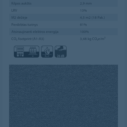
Kilpos aukštis
2,9 mm
LRV
13%
M2 dėžėje
4,5 m2 (18 Pak.)
Perdirbtas turinys
61%
Atsinaujinanti elektros energija
100%
CO₂ footprint (A1-A3)
3,48 kg CO₂e/m²