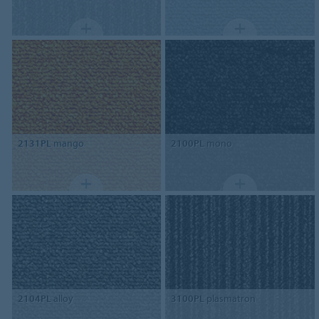
2131PL
mango
2100PL
mono
2104PL
alloy
3100PL
plasmatron