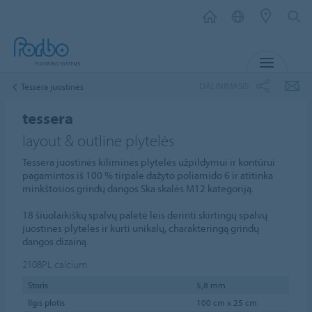
MENIU
DALINIMASIS
Tessera juostinės
tessera
layout & outline plytelės
Tessera juostinės kiliminės plytelės užpildymui ir kontūrui
pagamintos iš 100 % tirpale dažyto poliamido 6 ir atitinka
minkštosios grindų dangos Ska skalės M12 kategoriją.
18 šiuolaikiškų spalvų paletė leis derinti skirtingų spalvų
juostines plyteles ir kurti unikalų, charakteringą grindų
dangos dizainą.
2108PL
calcium
Storis
5,8 mm
Ilgis plotis
100 cm x 25 cm