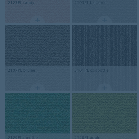
2123PL
candy
2103PL
balsamic
2107PL
brulee
3101PL
colabottle
2129PL
menthe
2120PL
apple