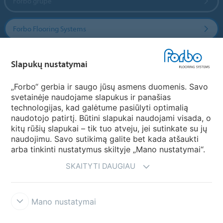
Forbo grupė
Forbo Flooring Systems
Forbo Movement Systems
Slapukų nustatymai
„Forbo“ gerbia ir saugo jūsų asmens duomenis. Savo
svetainėje naudojame slapukus ir panašias
Pasirinkti šalį
technologijas, kad galėtume pasiūlyti optimalią
naudotojo patirtį. Būtini slapukai naudojami visada, o
Pasirinkite savo šalį
kitų rūšių slapukai – tik tuo atveju, jei sutinkate su jų
naudojimu. Savo sutikimą galite bet kada atšaukti
arba tinkinti nustatymus skiltyje „Mano nustatymai“.
SKAITYTI DAUGIAU
Mano nustatymai
Atsisakymas & Naudojimosi taisyklės
Duomenų privatumo