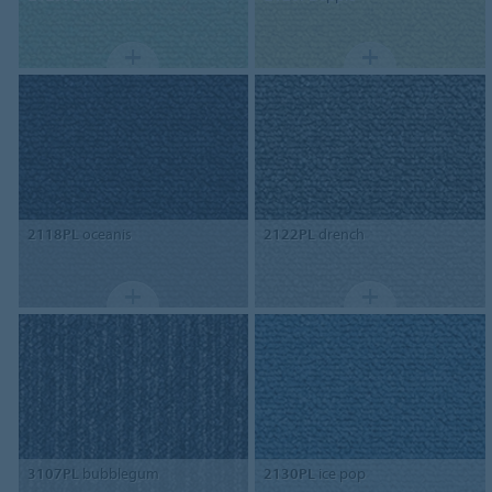
2118PL
oceanis
2122PL
drench
3107PL
bubblegum
2130PL
ice pop