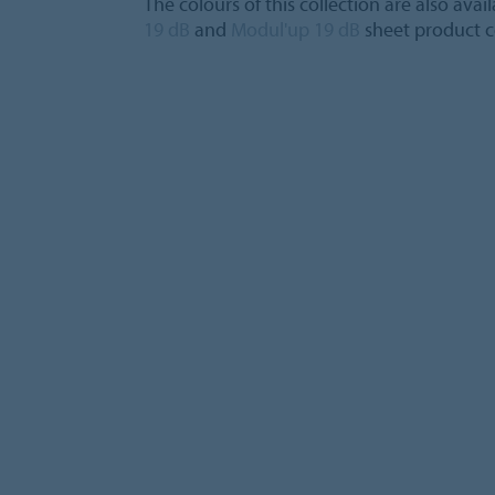
The colours of this collection are also avai
19 dB
and
Modul'up 19 dB
sheet product c