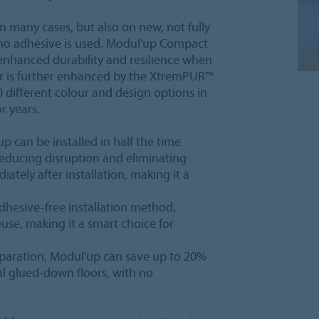
 in many cases, but also on new, not fully
ce no adhesive is used. Modul'up Compact
g enhanced durability and resilience when
r is further enhanced by the XtremPUR™
 different colour and design options in
r years.
up can be installed in half the time
reducing disruption and eliminating
ately after installation, making it a
 adhesive-free installation method,
use, making it a smart choice for
eparation, Modul'up can save up to 20%
nal glued-down floors, with no