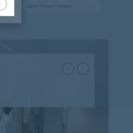
K
o 19 dB acoustic vinyl
Sarlon Primeo Compact