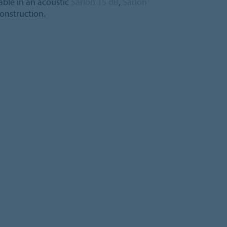
lable in an acoustic
Sarlon 15 dB
,
Sarlon
onstruction.