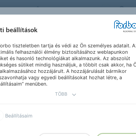
FORBO FLOORING SYSTEMS
HU
IHLET &
ti beállítások
TERMÉKEK
SZEGMENSEK
F
REFERENCIÁK
orbo tiszteletben tartja és védi az Ön személyes adatait. A
ay vinyl
imális felhasználói élmény biztosításához weblapunkon
iket és hasonló technológiákat alkalmazunk. Az abszolút
kséges sütiket mindig használjuk, a többit csak akkor, ha 
alkalmazásához hozzájárult. A hozzájárulását bármikor
szavonhatja vagy egyedi beállításokat hozhat létre, a
állításaim” menüben.
TÖBB
l Original
Vinyl Created by
Beállításaim
 15 dB acoustic vinyl
Sarlon 19 dB acoustic vinyl