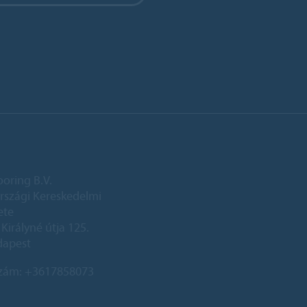
ooring B.V.
szági Kereskedelmi
ete
Királyné útja 125.
dapest
szám:
+3617858073