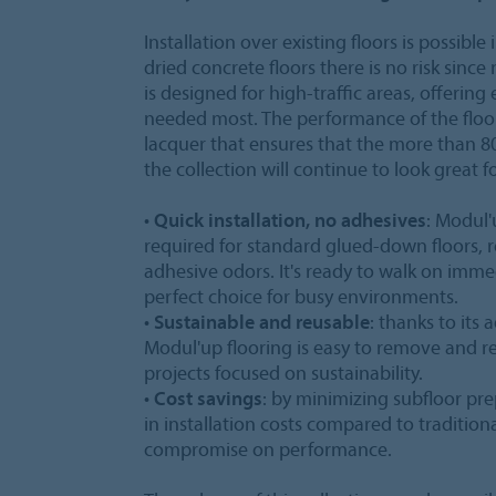
Installation over existing floors is possible
dried concrete floors there is no risk sin
is designed for high-traffic areas, offerin
needed most. The performance of the floo
lacquer that ensures that the more than 80
the collection will continue to look great fo
•
Quick installation, no adhesives
: Modul'
required for standard glued-down floors, 
adhesive odors. It's ready to walk on immedi
perfect choice for busy environments.
•
Sustainable and reusable
: thanks to its
Modul'up flooring is easy to remove and re
projects focused on sustainability.
•
Cost savings
: by minimizing subfloor pr
in installation costs compared to traditio
compromise on performance.