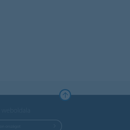
 weboldala
zon országot