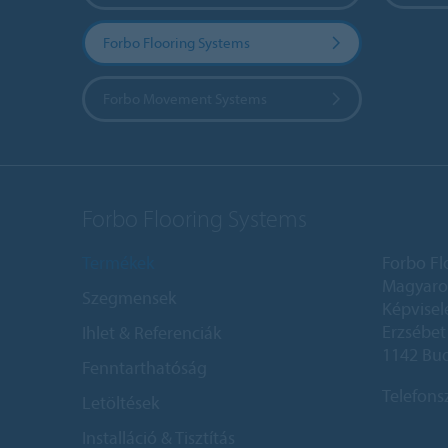
Forbo Flooring Systems
Forbo Movement Systems
Forbo Flooring Systems
Termékek
Forbo Fl
Magyaror
Szegmensek
Képvisel
Erzsébet 
Ihlet & Referenciák
1142 Bu
Fenntarthatóság
Telefon
Letöltések
Installáció & Tisztítás