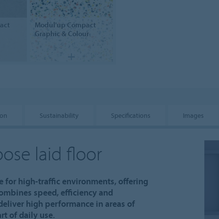
act
Modul'up
Compact
Graphic & Colour
ion
Sustainability
Specifications
Images
ose laid floor
 for high-traffic environments, offering
combines speed, efficiency and
deliver high performance in areas of
t of daily use.