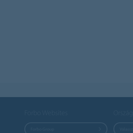
Forbo Websites
Ország
Forbo Group
Válass