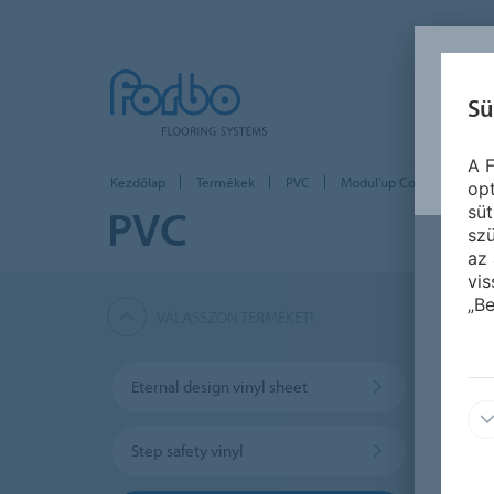
Sü
A F
Kezdőlap
Termékek
PVC
Modul'up Compact loose l
opt
PVC
süt
szü
az 
vis
„Be
VÁLASSZON TERMÉKET!
Eternal design vinyl sheet
Eterna
Step safety vinyl
Sarlon