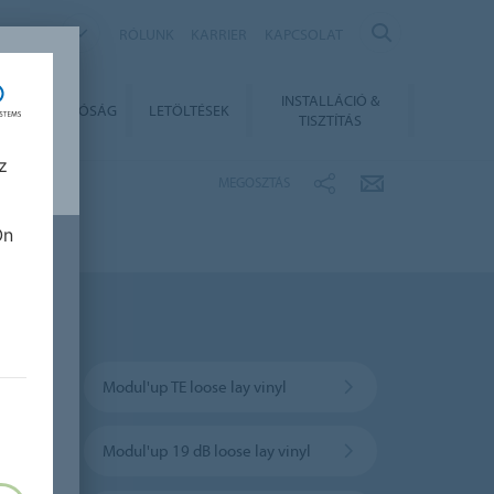
NGARY
RÓLUNK
KARRIER
KAPCSOLAT
INSTALLÁCIÓ &
ENNTARTHATÓSÁG
LETÖLTÉSEK
TISZTÍTÁS
z
MEGOSZTÁS
Ön
Modul'up TE loose lay vinyl
Modul'up 19 dB loose lay vinyl