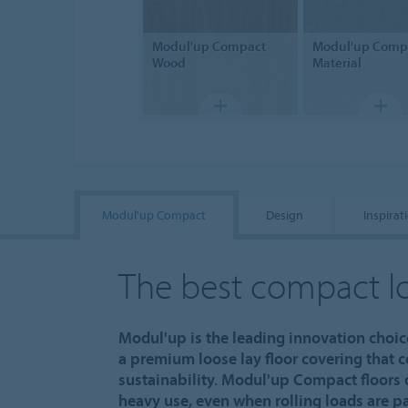
Modul'up
Compact
Modul'up
Comp
Wood
Material
Modul'up Compact
Design
Inspirat
The best compact lo
Modul'up is the leading innovation choice
a premium loose lay floor covering that 
sustainability. Modul'up Compact floors 
heavy use, even when rolling loads are par