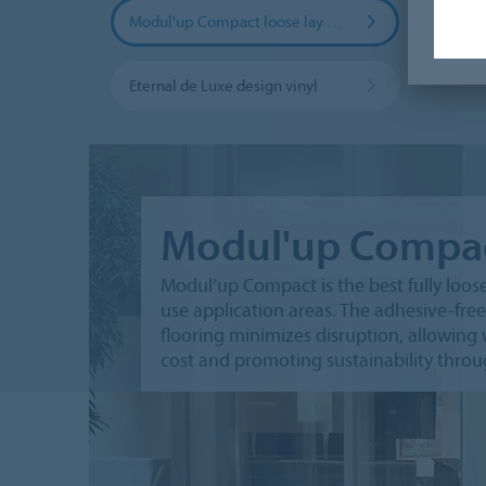
Modul'up Compact loose lay vinyl
Sarlo
Eternal de Luxe design vinyl
Modul'up Compact
Modul’up Compact is the best fully loose 
use application areas. The adhesive-free
flooring minimizes disruption, allowing
cost and promoting sustainability throug