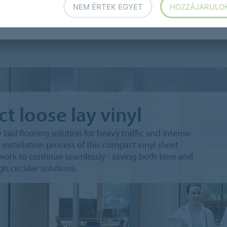
NEM ÉRTEK EGYET
HOZZÁJÁRULO
n Complete Step
Sarlon Prime
 loose lay vinyl
laid flooring solution for heavy traffic and intense
 installation process of this compact vinyl sheet
 work to continue seamlessly - saving both time and
h circular solutions.