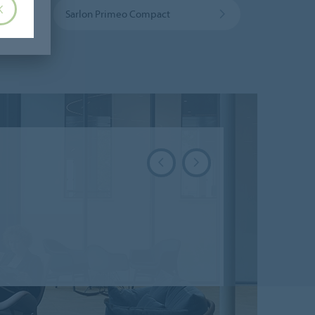
K
o 19 dB acoustic vinyl
Sarlon Primeo Compact