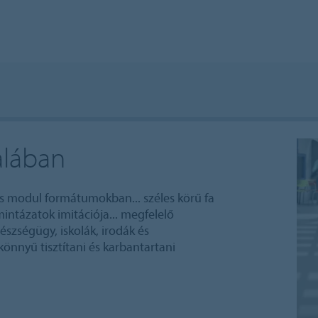
alában
s modul formátumokban... széles körű fa
intázatok imitációja... megfelelő
észségügy, iskolák, irodák és
könnyű tisztítani és karbantartani