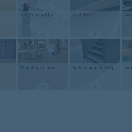
Vinyl
Created by
Modul'up
TE
Ste
Modul'up
Compact
Sarlon
Complete Step
Sar