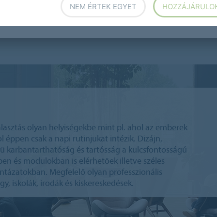
NEM ÉRTEK EGYET
HOZZÁJÁRULO
n Complete Step
Sarlon Prime
lasztás olyan helyiségekbe mint pl. ahol az emberek
 éppen csak a napi rutinjukat intézik. Dizájn,
yű karbantarthatóság és tartósság a kulcsfontosságú
en és modulokban is elérhetőek illetve széles
intázatokban. Megfelelő olyan professzionális
y, iskolák, irodák és kiskereskedések.