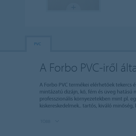
PVC
A Forbo PVC-iről ált
A Forbo PVC termékei elérhetőek tekercs é
mintázatú dizájn, kő, fém és üveg hatású m
professzionális környezetekben mint pl. eg
kiskereskedelmek.. tartós, kiváló minőség, 
TÖBB