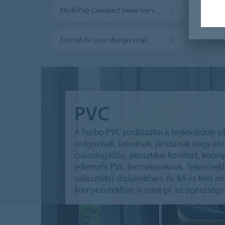
Modul'up Compact loose lay vinyl
Sarlo
Eternal de Luxe design vinyl
PVC
A Forbo PVC padlózatai a legkiválóbb vá
dolgoznak, tanulnak, játszanak vagy ahol
csúszásgátlás, akusztikai komfort, könn
jellemzői PVC termékeinknek. Tekercsekb
választékú dizájnokban: fa, kő és fém m
környezetekben is mint pl. az egészségüg