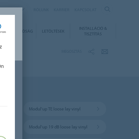
NGARY
RÓLUNK
KARRIER
KAPCSOLAT
INSTALLÁCIÓ &
ENNTARTHATÓSÁG
LETÖLTÉSEK
TISZTÍTÁS
z
MEGOSZTÁS
Ön
Modul'up TE loose lay vinyl
Modul'up 19 dB loose lay vinyl