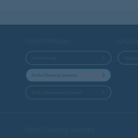
Forbo Websites
Ország
Forbo Group
Válass
Forbo Flooring Systems
Forbo Movement Systems
Forbo Flooring Systems