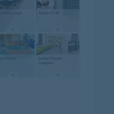
p
safety vinyl
Sarlon
15 dB
lon
Primeo
Sarlon
Primeo
Compact