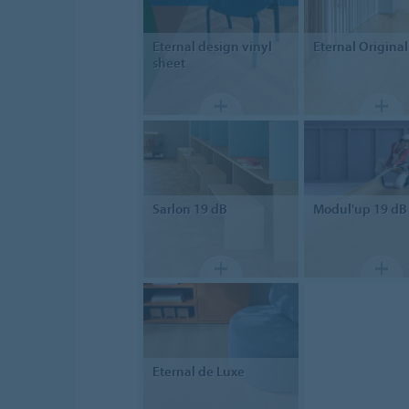
Eternal
design vinyl
Eternal
Original
sheet
Sarlon
19 dB
Modul'up
19 dB
Eternal
de Luxe