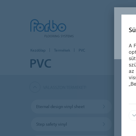
Sü
A F
Kezdőlap
Termékek
PVC
opt
PVC
süt
szü
az 
vis
„Be
VÁLASSZON TERMÉKET!
Eternal design vinyl sheet
Eterna
Step safety vinyl
Sarlon