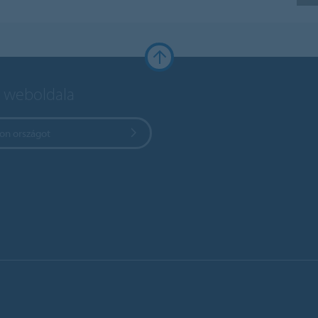
 weboldala
zon országot