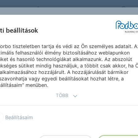
FORBO FLOORING SYSTEMS
HU
IHLET &
ti beállítások
TERMÉKEK
SZEGMENSEK
F
REFERENCIÁK
orbo tiszteletben tartja és védi az Ön személyes adatait. A
imális felhasználói élmény biztosításához weblapunkon
iket és hasonló technológiákat alkalmazunk. Az abszolút
kséges sütiket mindig használjuk, a többit csak akkor, ha 
alkalmazásához hozzájárult. A hozzájárulását bármikor
szavonhatja vagy egyedi beállításokat hozhat létre, a
állításaim” menüben.
TÖBB
l Original
Vinyl Created by
Beállításaim
 15 dB acoustic vinyl
Sarlon 19 dB acoustic vinyl