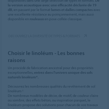
disponibles dans une large sélection de types et formats.
De
la version acoustique avec une efficacité déclarée de 19
dB
, en passant par le format
lames et dalles compactes
avec
une excellente résistance au poinçonnement, mais aussi
disponible en
rouleaux
en pose collée classique.
DÉCOUVREZ LA DIVERSITÉ DE TYPES & FORMATS
Choisir le linoléum - Les bonnes
raisons
Un procédé de fabrication ancestral pour des propriétés
exceptionnelles,
entrez dans l'univers unique des sols
naturels linoléum*.
Découvrez les nombreuses qualités du revêtement de sol
linoléum !
De nombreux modèles de décor, de motif, de couleur claire
ou sombre, des effets béton, ou inspiration parquet, le
linoléum propose des solutions pour chacun de vos travaux