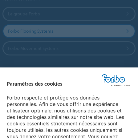
Le groupe Forbo
Forbo Flooring Systems
Forbo Movement Systems
Sélectionnez un pays
Paramètres des cookies
Sélectionnez votre pays
Forbo respecte et protège vos données
personnelles. Afin de vous offrir une expérience
utilisateur optimale, nous utilisons des cookies et
My Forbo
des technologies similaires sur notre site web. Les
cookies essentiels strictement nécessaires sont
LEXIQUE
toujours utilisés, les autres cookies uniquement si
PLAN DU SITE
vous donnez votre consentement. Vous pouvez