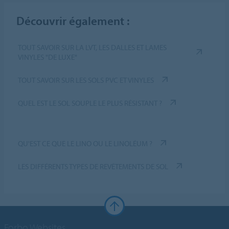
Découvrir également :
TOUT SAVOIR SUR LA LVT, LES DALLES ET LAMES
VINYLES "DE LUXE"
TOUT SAVOIR SUR LES SOLS PVC ET VINYLES
QUEL EST LE SOL SOUPLE LE PLUS RÉSISTANT ?
QU'EST CE QUE LE LINO OU LE LINOLÉUM ?
LES DIFFÉRENTS TYPES DE REVÊTEMENTS DE SOL
Forbo Websites