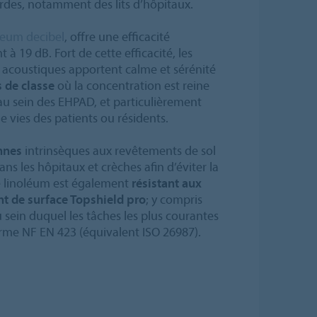
des, notamment des lits d’hôpitaux.
eum decibel
, offre une efficacité
 à 19 dB. Fort de cette efficacité, les
 acoustiques apportent calme et sérénité
s de classe
où la concentration est reine
au sein des EHPAD, et particulièrement
e vies des patients ou résidents.
nnes
intrinsèques aux revêtements de sol
ans les hôpitaux et crèches afin d’éviter la
e linoléum est également
résistant aux
nt de surface Topshield pro
; y compris
 sein duquel les tâches les plus courantes
orme NF EN 423 (équivalent ISO 26987).