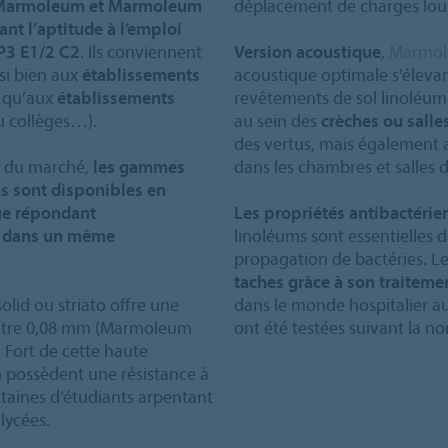
u Marmoleum et Marmoleum
déplacement de charges lour
ant l’aptitude à l’emploi
 P3 E1/2 C2
. Ils conviennent
Version acoustique
,
Marmol
si bien aux
établissements
acoustique optimale s’élevant
) qu’aux
établissements
revêtements de sol linoléum
ou collèges…).
au sein des
crèches ou salle
des vertus, mais également 
e du marché,
les gammes
dans les chambres et salles d
s sont disponibles en
ue répondant
Les propriétés antibactérie
s dans un même
linoléums sont essentielles d
propagation de bactéries. L
taches grâce à son traiteme
lid ou striato offre une
dans le monde hospitalier au
ntre 0,08 mm (Marmoleum
ont été testées suivant la n
Fort de cette haute
m possèdent une résistance à
aines d’étudiants arpentant
lycées.