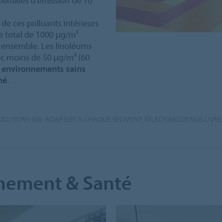
aximales d’émission de 10
de ces polluants intérieurs
le total de 1000 µg/m³
 ensemble. Les linoléums
ec moins de 50 µg/m³ (60
 environnements sains
hé
.
SOLUTIONS SOL ADAPTÉES À CHAQUE SEGMENT, TÉLÉCHARGER NOS LIVRES
nement & Santé