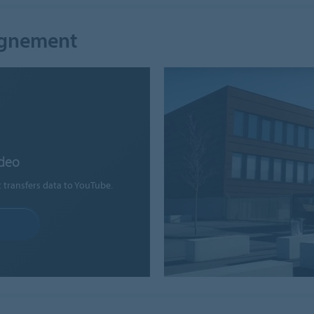
eignement
ideo
t transfers data to YouTube.