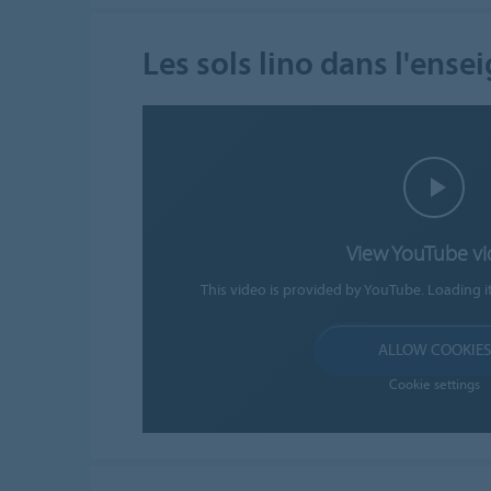
Les sols lino dans l'ens
View YouTube v
This video is provided by YouTube. Loading i
ALLOW COOKIES
Cookie settings