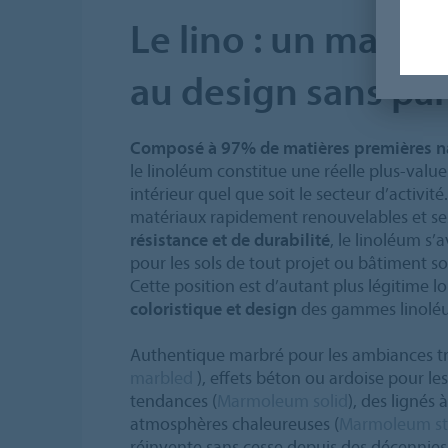
Le lino : un matéri
au design sans par
Composé à 97% de matières premières na
le linoléum constitue une réelle plus-val
intérieur quel que soit le secteur d’activité.
matériaux rapidement renouvelables et se
résistance et de durabilité
, le linoléum s’
pour les sols de tout projet ou bâtiment s
Cette position est d’autant plus légitime 
coloristique et design
des gammes linol
Authentique marbré pour les ambiances tra
marbled
), effets béton ou ardoise pour le
tendances (
Marmoleum solid
), des lignés 
atmosphères chaleureuses (
Marmoleum st
réinvente sans cesse depuis des décennies p