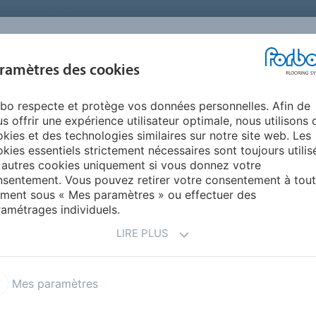
FRANCE
A PROPOS DE NOUS
TRAVAILLER CHEZ FORBO
PR
BLOG &
ramètres des cookies
ENTS
ENVIRONNEMENT
FAQ
AIDE
REALISATIONS
bo respecte et protège vos données personnelles. Afin de
essionnel
s offrir une expérience utilisateur optimale, nous utilisons 
 PROFESSIONEL
kies et des technologies similaires sur notre site web. Les
kies essentiels strictement nécessaires sont toujours utilis
 autres cookies uniquement si vous donnez votre
sentement. Vous pouvez retirer votre consentement à tout
confort acoustique, naturellement antibactérien
…
ment sous « Mes paramètres » ou effectuer des
ol linoléum, des sols parfaitement adaptés à
amétrages individuels.
s de nombreux secteurs tels que
l’enseignement, la
e et tendance, le linoléum répondra aussi présent dans
LIRE PLUS
rmats modulaires en lames et dalles, le linoléum trouve
erces.
Mes paramètres