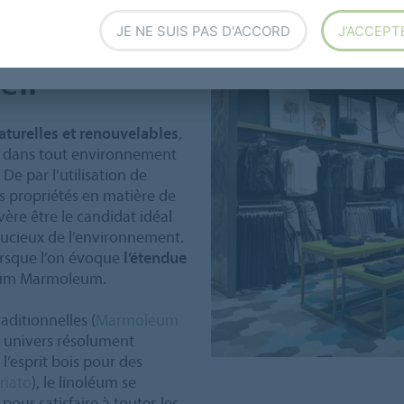
au naturel*
JE NE SUIS PAS D'ACCORD
J’ACCEPT
eil
turelles et renouvelables
,
ue dans tout environnement
 De par l’utilisation de
s propriétés en matière de
avère être le candidat idéal
oucieux de l’environnement.
lorsque l’on évoque
l’étendue
éum Marmoleum.
ditionnelles (
Marmoleum
s univers résolument
à l’esprit bois pour des
riato
), le linoléum se
our satisfaire à toutes les