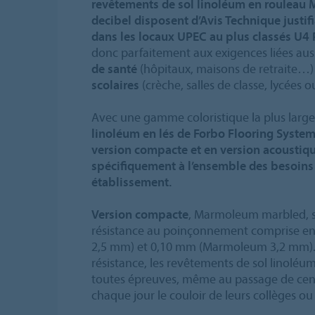
revêtements de sol linoléum en roulea
decibel disposent d’Avis Technique justifi
dans les locaux UPEC au plus classés U4
donc parfaitement aux exigences liées aus
de santé
(hôpitaux, maisons de retraite…
scolaires
(crèche, salles de classe, lycées 
Avec une gamme coloristique la plus larg
linoléum en lés de Forbo Flooring System
version compacte et en version acoustiq
spécifiquement à l’ensemble des besoin
établissement.
Version compacte
, Marmoleum marbled, so
résistance au poinçonnement comprise e
2,5 mm) et 0,10 mm (Marmoleum 3,2 mm). 
résistance, les revêtements de sol linoléu
toutes épreuves, même au passage de cent
chaque jour le couloir de leurs collèges ou 