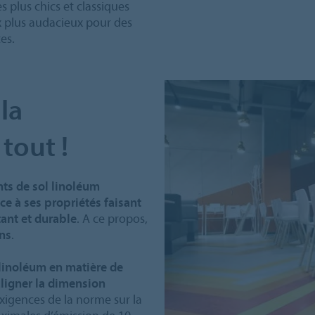
es plus chics et classiques
x plus audacieux pour des
es.
 la
tout !
ts de sol linoléum
e à ses propriétés faisant
tant et durable
. A ce propos,
ans
.
linoléum en matière de
ouligner la dimension
 exigences de la norme sur la