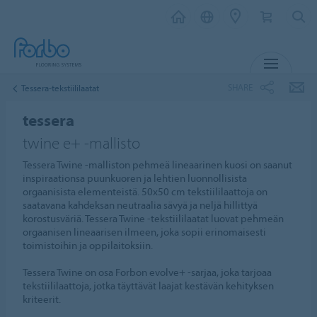
MENU
SHARE
Tessera-tekstiililaatat
tessera
twine e+ -mallisto
Tessera Twine -malliston pehmeä lineaarinen kuosi on saanut
inspiraationsa puunkuoren ja lehtien luonnollisista
orgaanisista elementeistä. 50x50 cm tekstiililaattoja on
saatavana kahdeksan neutraalia sävyä ja neljä hillittyä
korostusväriä. Tessera Twine -tekstiililaatat luovat pehmeän
orgaanisen lineaarisen ilmeen, joka sopii erinomaisesti
toimistoihin ja oppilaitoksiin.
Tessera Twine on osa Forbon evolve+ -sarjaa, joka tarjoaa
tekstiililaattoja, jotka täyttävät laajat kestävän kehityksen
kriteerit.