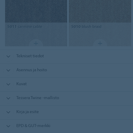
5011
carmine cable
5010
blush braid
Tekniset tiedot
Asennus ja hoito
Kuvat
Tessera Twine -mallisto
Kirja ja esite
EPD & GUT-merkki