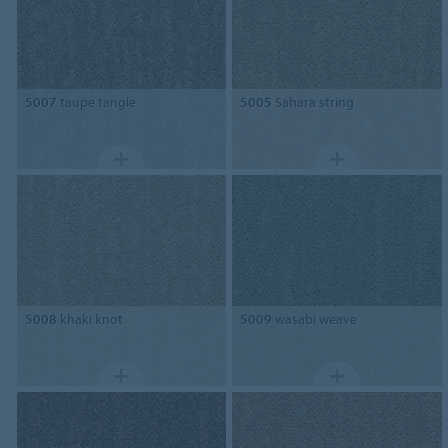
5007
taupe tangle
5005
Sahara string
5008
khaki knot
5009
wasabi weave