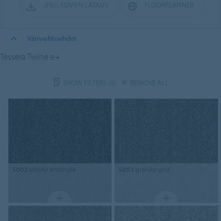
JPEG KUVIEN LATAUS
FLOORPLANNER
Värivaihtoehdot
Tessera Twine e+
SHOW FILTERS
(0)
REMOVE ALL
5002
ebony entangle
5003
granite grid