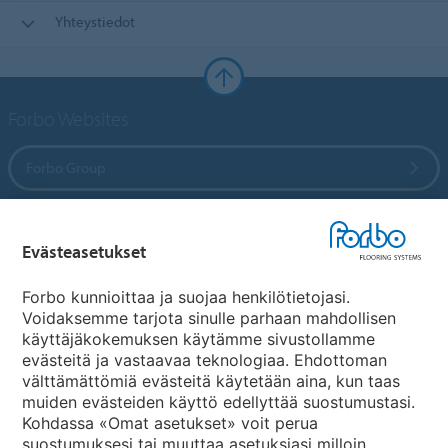
Yhteystiedot
Forbo Websites
Forbo Group
Forbo Flooring Systems
Evästeasetukset
Forbo Movement Systems
Forbo kunnioittaa ja suojaa henkilötietojasi.
Voidaksemme tarjota sinulle parhaan mahdollisen
käyttäjäkokemuksen käytämme sivustollamme
evästeitä ja vastaavaa teknologiaa. Ehdottoman
Maakohtaiset sivut
välttämättömiä evästeitä käytetään aina, kun taas
muiden evästeiden käyttö edellyttää suostumustasi.
Valitse maa
Kohdassa «Omat asetukset» voit perua
suostumuksesi tai muuttaa asetuksiasi milloin