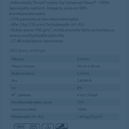
• Valmistettu Thrive® matter by Universal Fibers® - 100%
läpivärjätty nailon 6 -langasta, jossa on 90%
kierrätysmateriaalia
• 75% painosta on kierrätysmateriaalia
• Alle 2 kg CO2 e/m2 hiilijalanjälki (A1-A3)
• Nukan paino 700 g/m², minkä ansiosta lattia on kestävä ja
tuntuu miellyttävältä jalan alla
• 27 dB askeläänen vaimennus
5002
ebony entangle
Paksuus
6,4 mm
Pituus x leveys
50 cm x 50 cm
Nukan korkeus
3,4 mm
Ncs
S 8500-N
Lrv
8%
M² / pakkaus
4 m2 (16 kpl)
Kierrätysmateriaalin osuus
75%
Uusiutuva sähkö
100%
Hiilijalanjälki (A1-A3)
1,64 kg CO₂e/m²