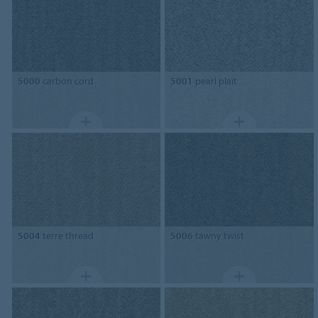
5000
carbon cord
5001
pearl plait
5004
terre thread
5006
tawny twist