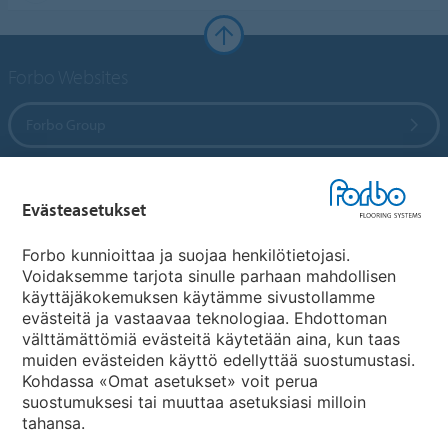
Forbo Websites
Forbo Group
Forbo Flooring Systems
Evästeasetukset
Forbo Movement Systems
Forbo kunnioittaa ja suojaa henkilötietojasi.
Voidaksemme tarjota sinulle parhaan mahdollisen
käyttäjäkokemuksen käytämme sivustollamme
evästeitä ja vastaavaa teknologiaa. Ehdottoman
Maakohtaiset sivut
välttämättömiä evästeitä käytetään aina, kun taas
muiden evästeiden käyttö edellyttää suostumustasi.
Valitse maa
Kohdassa «Omat asetukset» voit perua
suostumuksesi tai muuttaa asetuksiasi milloin
tahansa.