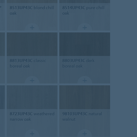
*
8513UP43C
blond chill
8514UP43C
pure chill
oak
oak
8813UP43C
classic
8803UP43C
dark
boreal oak
boreal oak
8723UP43C
weathered
98103UP43C
natural
narrow oak
walnut