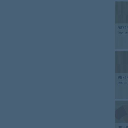
9871
indus
9871
indus
9850