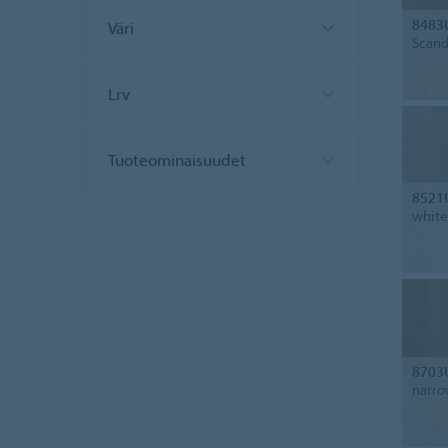
8483
Väri
Scand
Lrv
Tuoteominaisuudet
8521
white
8703
narro