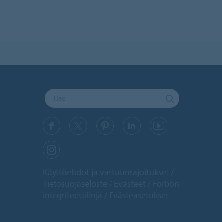
Käyttöehdot ja vastuunrajoitukset
Tietosuojaseloste
Evästeet
Forbon
integriteettilinja
Evästeasetukset