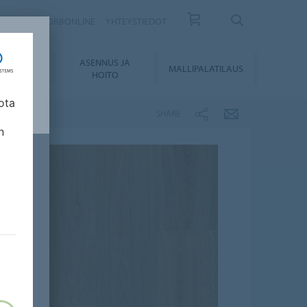
ISKIRJE
FORBONLINE
YHTEYSTIEDOT
ASENNUS JA
KUMENTIT
MALLIPALATILAUS
HOITO
ota
SHARE
n