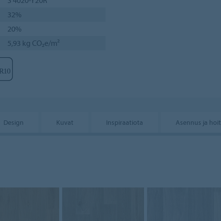
32%
20%
5,93 kg CO₂e/m²
Design
Kuvat
Inspiraatiota
Asennus ja hoi