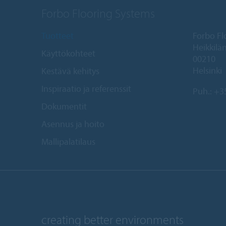
Forbo Flooring Systems
Tuotteet
Forbo Fl
Heikkilän
Käyttökohteet
00210
Helsinki
Kestävä kehitys
Inspiraatio ja referenssit
Puh.:
+35
Dokumentit
Asennus ja hoito
Mallipalatilaus
creating better environments