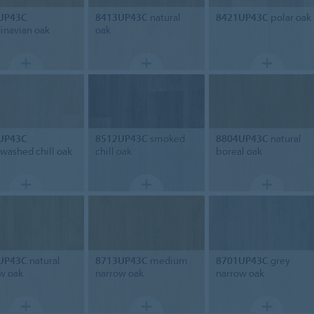
UP43C
8413UP43C
natural
8421UP43C
polar oak 
inavian oak
oak
UP43C
8512UP43C
smoked
8804UP43C
natural
washed chill oak
chill oak
boreal oak
UP43C
natural
8713UP43C
medium
8701UP43C
grey
w oak
narrow oak
narrow oak