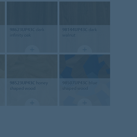
98623UP43C
dark
98144UP43C
dark
infinity oak
walnut
98523UP43C
honey
98507UP43C
blue
shaped wood
shaped wood