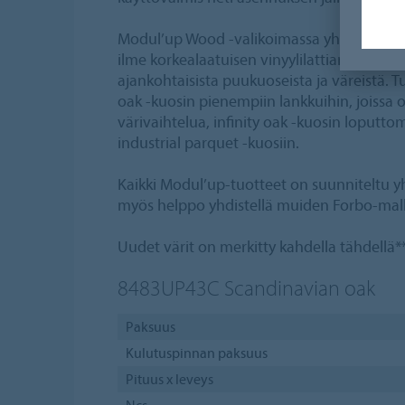
Modul’up Wood -valikoimassa yhdistyy puul
ilme korkealaatuisen vinyylilattian etuihin
ajankohtaisista puukuoseista ja väreistä. 
oak -kuosin pienempiin lankkuihin, joissa o
värivaihtelua, infinity oak -kuosin loputtom
industrial parquet -kuosiin.
Kaikki Modul’up-tuotteet on suunniteltu yh
myös helppo yhdistellä muiden Forbo-mall
Uudet värit on merkitty kahdella tähdellä*
8483UP43C
Scandinavian oak
Paksuus
Kulutuspinnan paksuus
Pituus x leveys
Ncs