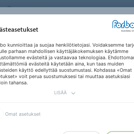
FINLAND
TIETOA MEISTÄ
TYÖPAIKAT
UUTISET
UUT
INSPIRAATIO JA
ästeasetukset
KÄYTTÖKOHTEET
KESTÄVÄ KEHITYS
DO
REFERENSSIT
bo kunnioittaa ja suojaa henkilötietojasi. Voidaksemme tarj
Compact
Modul'up Compact Wood
nulle parhaan mahdollisen käyttäjäkokemuksen käytämme
ustollamme evästeitä ja vastaavaa teknologiaa. Ehdottoma
ttämättömiä evästeitä käytetään aina, kun taas muiden
ästeiden käyttö edellyttää suostumustasi. Kohdassa «Omat
tukset» voit perua suostumuksesi tai muuttaa asetuksiasi
loin tahansa.
LISÄÄ
kaisu
seen käyttöön.
Omat asetukset
assa olevan lattian päälle.
ttökatkoja ja lattia on