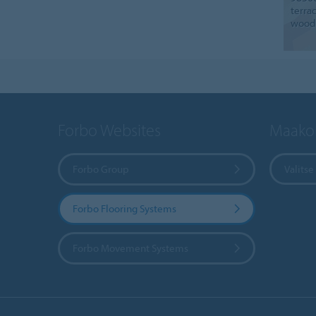
terra
wood
Forbo Websites
Maakoh
Forbo Group
Valits
Forbo Flooring Systems
Forbo Movement Systems