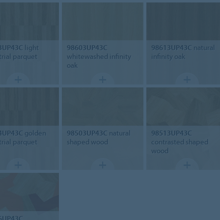
3UP43C
light
98603UP43C
98613UP43C
natural
trial parquet
whitewashed infinity
infinity oak
oak
4UP43C
golden
98503UP43C
natural
98513UP43C
trial parquet
shaped wood
contrasted shaped
wood
6UP43C