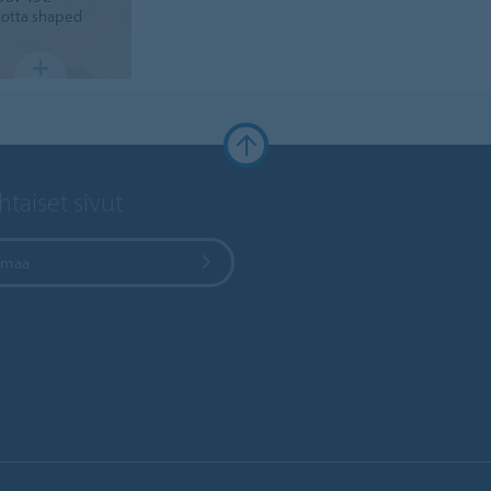
cotta shaped
taiset sivut
e maa