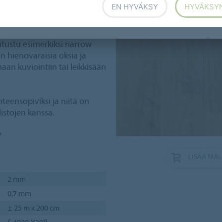
EN HYVÄKSY
HYVÄKSY
attian luonnollinen ja aito
. Valikoima koostuu
Tutustu esimerkiksi narrow
n hienovaraisia oksia ja
aan kuviointiin tai leikkisään
teensopiviksi ja niitä on
istojen kanssa.
*
LISÄÄ MAL
2 mm
0,7 mm
± 25 m x 200 cm
S 4020-Y20R