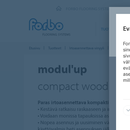
FORBO FLOORING SYSTEMS
Ev
TUOTTEET
For
Etusivu
Tuotteet
Irtoasennettava vinyyli
Modul'up 
si
siv
väl
modul'up
ev
ase
mil
compact wood
Paras irtoasennettava kompakti lattiarat
• Kestävä ratkaisu raskaaseen ja intensiivi
• Voidaan monissa tapauksissa asentaa olem
• Nopea asennus ja uusiminen vähentää käy
käyttövalmis heti asennuksen jälkeen.