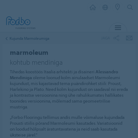
MENÜ
JAGA
Kujunda Marmoleumiga
marmoleum
kohtub mendiniga
Tihedas koostöös Itaalia arhitekti ja disaineri
Alessandro
Mendiniga
oleme loonud kolm ainulaadset Marmoleumi
kujundust, mis kajastavad tema puändirohket stiili: Proust,
Harlekino ja Plato. Need kolm kujundust on saadaval nii ereda
ja kontrastse versioonina ning ühe rahulikumates hallikates
toonides versioonina, mõlemad sama geomeetrilise
mustriga.
„Forbo Flooringu tellimus andis mulle võimaluse kujundada
Prousti stiilis põrand Marmoleumi kasutades. Variatsioonid
on loodud hõlpsalt äratuntavatena ja neid saab kasutada
üksteise järel.“