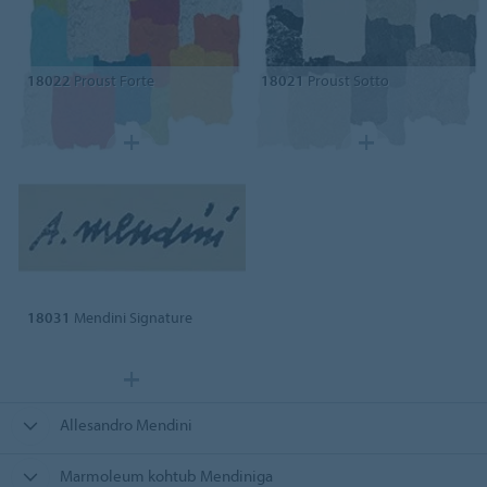
18022
Proust Forte
18021
Proust Sotto
18031
Mendini Signature
Allesandro Mendini
Marmoleum kohtub Mendiniga