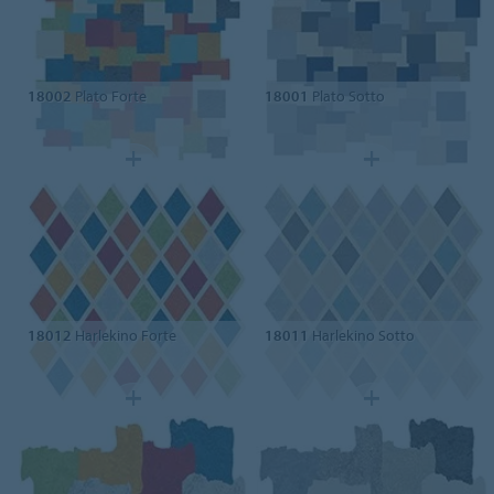
18002
Plato Forte
18001
Plato Sotto
18012
Harlekino Forte
18011
Harlekino Sotto