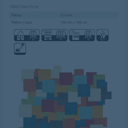
18002
Plato Forte
Paksus
2,5 mm
Pikkus x Laius
156 cm x 148 cm