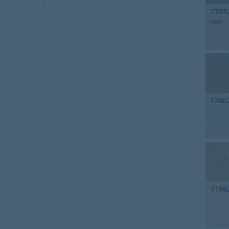
2785
oak
1280
1198