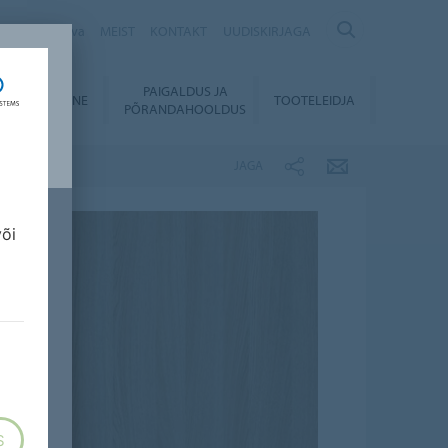
Säästvuskava
MEIST
KONTAKT
UUDISKIRJAGA
PAIGALDUS JA
LLALAADIMINE
TOOTELEIDJA
PÕRANDAHOOLDUS
JAGA
või
S