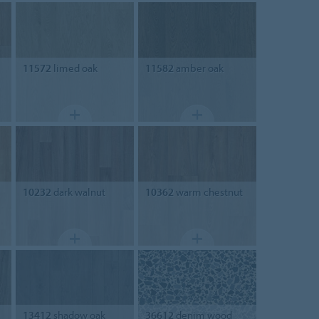
11572
limed oak
11582
amber oak
10232
dark walnut
10362
warm chestnut
13412
shadow oak
36612
denim wood