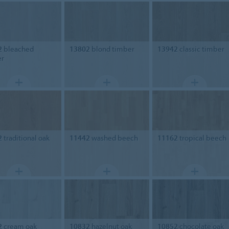
2
bleached
13802
blond timber
13942
classic timber
er
2
traditional oak
11442
washed beech
11162
tropical beech
2
cream oak
10832
hazelnut oak
10852
chocolate oak