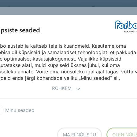
FORBO FLOORING SYSTEMS
ESTONIA
INSPIRATSIOON &
psiste seaded
ED
SEGMENDID
SÄÄSTVUSKAVA
A
VIITED
bo austab ja kaitseb teie isikuandmeid. Kasutame oma
invinüülpaan
Eternal Wood
bisaidil küpsiseid ja samalaadset tehnoloogiat, et pakkuda
le optimaalset kasutajakogemust. Vajalikke küpsiseid
utatakse alati, muid küpsiseid üksnes juhul, kui oma
soleku annate. Võite oma nõusoleku igal ajal tagasi võtta 
deid enda järgi kohandada valiku „Minu seaded“ all.
ROHKEM
se ja loodusläheduse
 Kõik Woodi tooted on
 täiendab minimalistlik
Minu seaded
 need pea kõigisse
ti lahtiselt paigaldatavas
MA EI NÕUSTU
OLEN NÕU