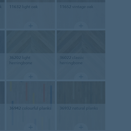
k
11632
light oak
11652
vintage oak
36202
light
36022
classic
herringbone
herringbone
36942
colourful planks
36932
natural planks