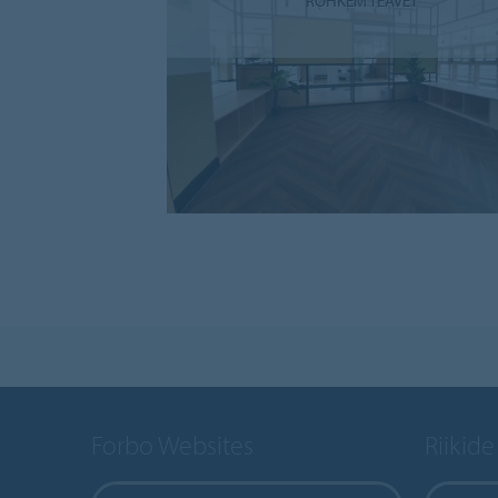
ROHKEM TEAVET
Forbo Websites
Riikide