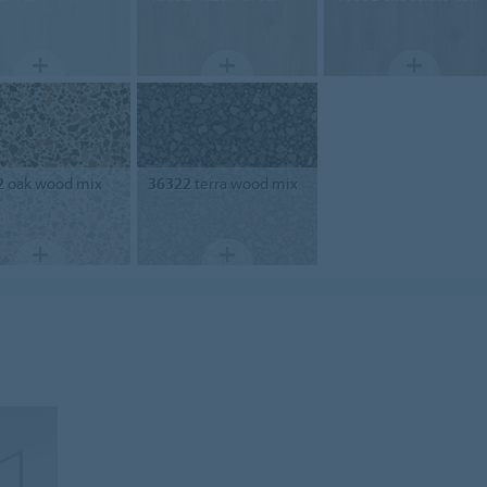
2
oak wood mix
36322
terra wood mix