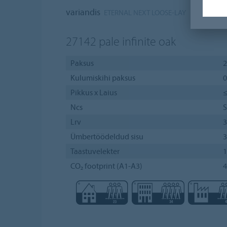
variandis
.
ETERNAL NEXT LOOSE-LAY
27142
pale infinite oak
Paksus
Kulumiskihi paksus
0
Pikkus x Laius
≤
Ncs
S
Lrv
Ümbertöödeldud sisu
3
Taastuvelekter
CO₂ footprint (A1-A3)
4