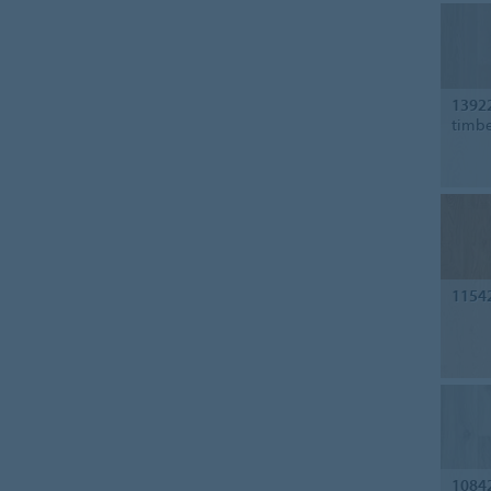
1392
timb
1154
1084