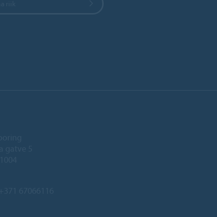
a riik
ooring
a gatve 5
-1004
+371 67066116