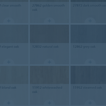
2
clear smooth
27862
golden smooth
27872
dark smooth oa
oak
2
elegant oak
12832
natural oak
12862
grey oak
2
blond oak
11912
whitewashed
11952
steamed oak
oak