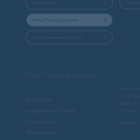
Forbo grupp
Vali om
Forbo Flooring Systems
Forbo Movement Systems
Forbo Flooring Systems
Tooted
Forbo Fl
K.Ulmaņ
Segmendid
Rīga, LV
Latvija
Inspiratsioon & Viited
Säästvuskava
Telefon:
Allalaadimine