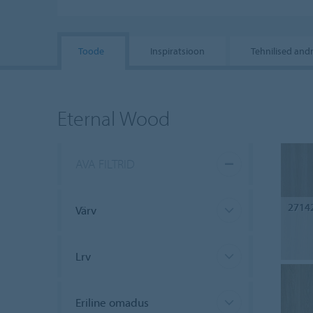
Toode
Inspiratsioon
Tehnilised an
Eternal Wood
AVA FILTRID
2714
Värv
Lrv
Eriline omadus