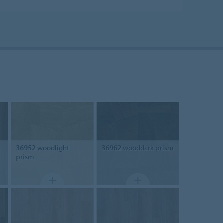
36952
woodlight
36962
wooddark prism
prism