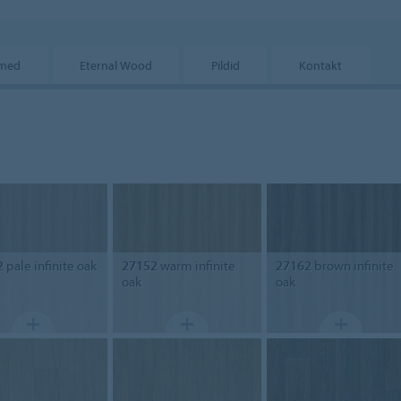
dmed
Eternal Wood
Pildid
Kontakt
2
pale infinite oak
27152
warm infinite
27162
brown infinite
oak
oak