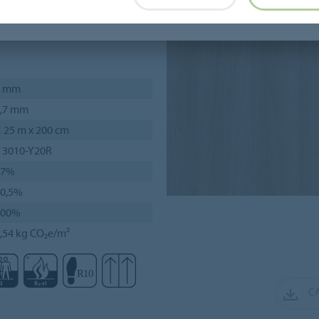
2 mm
,7 mm
 25 m x 200 cm
 3010-Y20R
37%
0,5%
100%
,54 kg CO₂e/m²
C