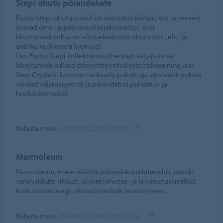
Stepi ohutu põrandakate
Forbo Stepi ohutu vinüül on kasutatav kõikjal, kus inimesed
teevad oma igapäevaseid asjatoimetusi, sest
libastumiskindlus on võtmekaalutlus ohutu töö-, elu- ja
avaliku keskkonna loomisel.
Uus Forbo Stepi kollektsioon ühendab väljapaistva
libastumiskindluse diferentseeritud esteetikaga ning uue
Step Crystalsi kasutamise kaudu pakub iga värvivalik puhast
värsket väljanägemist ja parandatud puhastus- ja
hooldusomadusi.
Külasta meie
STEPI KOLLEKTSIOONI
Marmoleum
Marmoleum, meie säästlik põrandakattelahendus, pakub
värvivalikute rikkust, ülimat lohistus- ja kriimustuskindlust
koos võimalusega rikutud pindade taastamiseks.
Külasta meie
MARMOLEUMI LEHEKÜLGI