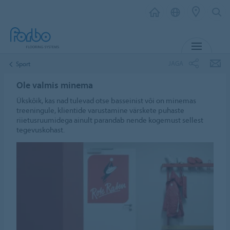
MENÜ
JAGA
Sport
Ole valmis minema
Ükskõik, kas nad tulevad otse basseinist või on minemas
treeningule, klientide varustamine värskete puhaste
riietusruumidega ainult parandab nende kogemust sellest
tegevuskohast.