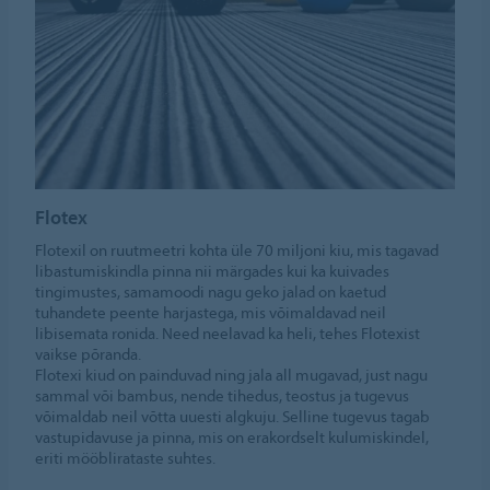
Flotex
Flotexil on ruutmeetri kohta üle 70 miljoni kiu, mis tagavad
libastumiskindla pinna nii märgades kui ka kuivades
tingimustes, samamoodi nagu geko jalad on kaetud
tuhandete peente harjastega, mis võimaldavad neil
libisemata ronida. Need neelavad ka heli, tehes Flotexist
vaikse põranda.
Flotexi kiud on painduvad ning jala all mugavad, just nagu
sammal või bambus, nende tihedus, teostus ja tugevus
võimaldab neil võtta uuesti algkuju. Selline tugevus tagab
vastupidavuse ja pinna, mis on erakordselt kulumiskindel,
eriti mööblirataste suhtes.