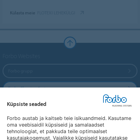
Külasta meie
FLOTEXI LEHEKÜLGI
Forbo Websites
Forbo grupp
Forbo Flooring Systems
Küpsiste seaded
Forbo Movement Systems
Forbo austab ja kaitseb teie isikuandmeid. Kasutame
oma veebisaidil küpsiseid ja samalaadset
tehnoloogiat, et pakkuda teile optimaalset
Riikide saidid
kasutajakogemust. Vajalikke küpsiseid kasutatakse