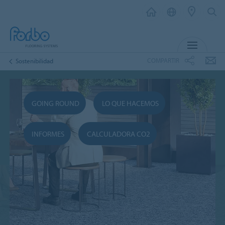
MENÚ
COMPARTIR
Sostenibilidad
GOING ROUND
LO QUE HACEMOS
INFORMES
CALCULADORA CO2