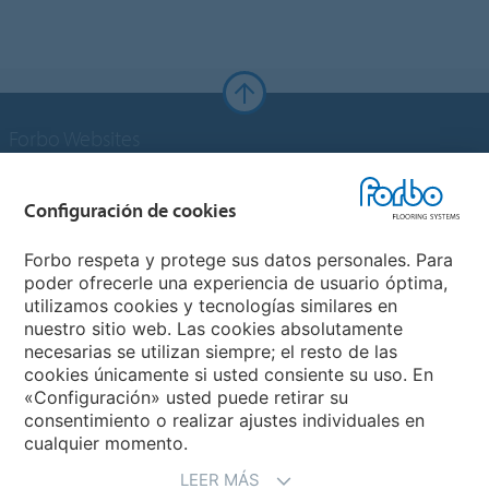
Forbo Websites
Grupo Forbo
Configuración de cookies
Forbo Flooring Systems
Forbo respeta y protege sus datos personales. Para
poder ofrecerle una experiencia de usuario óptima,
utilizamos cookies y tecnologías similares en
Forbo Movement Systems
nuestro sitio web. Las cookies absolutamente
necesarias se utilizan siempre; el resto de las
cookies únicamente si usted consiente su uso. En
«Configuración» usted puede retirar su
Selecciona un país
consentimiento o realizar ajustes individuales en
cualquier momento.
Selecciona el país
LEER MÁS