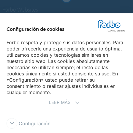
Forbo Websites
Grupo Forbo
Configuración de cookies
Forbo Flooring Systems
Forbo respeta y protege sus datos personales. Para
poder ofrecerle una experiencia de usuario óptima,
utilizamos cookies y tecnologías similares en
Forbo Movement Systems
nuestro sitio web. Las cookies absolutamente
necesarias se utilizan siempre; el resto de las
cookies únicamente si usted consiente su uso. En
«Configuración» usted puede retirar su
Selecciona un país
consentimiento o realizar ajustes individuales en
cualquier momento.
Selecciona el país
LEER MÁS
Configuración