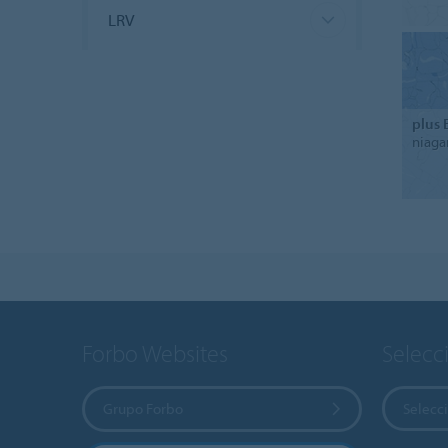
LRV
plus 
niaga
Forbo Websites
Selecc
Grupo Forbo
Selecci