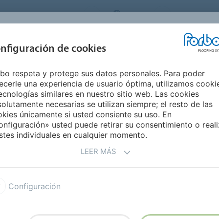
ORBO FLOORING SYSTEMS
SPAIN
Medio Ambie
INSPIRACIÓN Y
nfiguración de cookies
S
SEGMENTOS
SOSTENIBILIDAD
REFERENCIAS
M
bo respeta y protege sus datos personales. Para poder
Colorex Plus
Colorex Plus EC
ecerle una experiencia de usuario óptima, utilizamos cooki
ecnologías similares en nuestro sitio web. Las cookies
olutamente necesarias se utilizan siempre; el resto de las
kies únicamente si usted consiente su uso. En
nfiguración» usted puede retirar su consentimiento o reali
stes individuales en cualquier momento.
LEER MÁS
autoportante con propiedades
. La conductividad se
Configuración
s losetas mediante un sistema
n una cinta de cobre. Colorex
ndientemente del nivel de