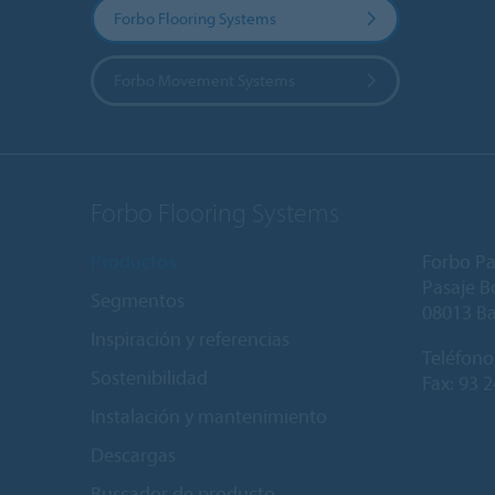
Forbo Flooring Systems
Forbo Movement Systems
Forbo Flooring Systems
Productos
Forbo Pa
Pasaje Bo
Segmentos
08013 B
Inspiración y referencias
Teléfono
Sostenibilidad
Fax: 93 
Instalación y mantenimiento
Descargas
Buscador de producto