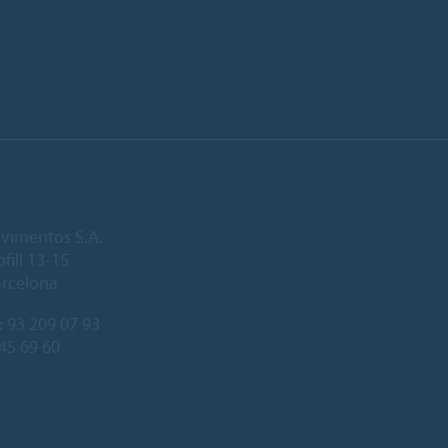
vimentos S.A.
fill 13-15
arcelona
:
93 209 07 93
245 69 60