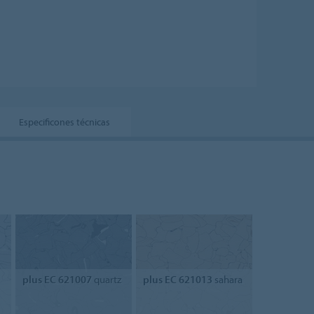
Especificones técnicas
plus EC 621007
quartz
plus EC 621013
sahara