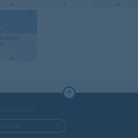
EC 621022
ra
iona un país
ona el país