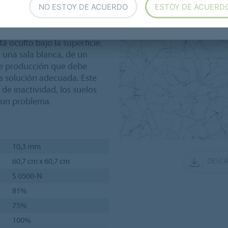
NO ESTOY DE ACUERDO
ESTOY DE ACUERD
ociadas a Colorex, junto con
á oculto bajo la superficie.
e una sala blanca, de un
de producción que debe
la solución adecuada. Este
de inactividad, los suelos
 un problema.
10,3 mm
60,7 cm x 60,7 cm
DESCA
S 0500-N
81%
75%
100%