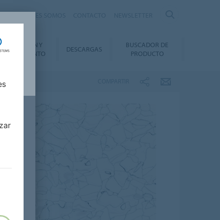
nte
QUIÉNES SOMOS
CONTACTO
NEWSLETTER
INSTALACIÓN Y
BUSCADOR DE
DESCARGAS
ANTENIMIENTO
PRODUCTO
COMPARTIR
es
zar