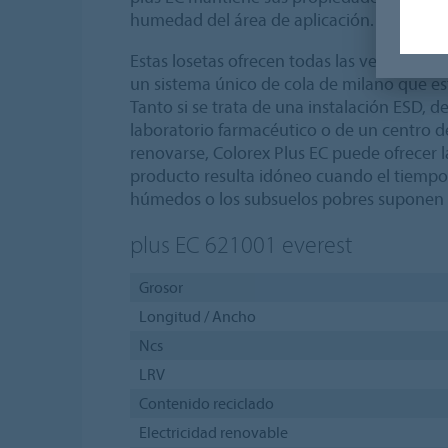
humedad del área de aplicación.
Estas losetas ofrecen todas las ventajas as
un sistema único de cola de milano que est
Tanto si se trata de una instalación ESD, d
laboratorio farmacéutico o de un centro 
renovarse, Colorex Plus EC puede ofrecer 
producto resulta idóneo cuando el tiempo 
húmedos o los subsuelos pobres suponen
plus EC 621001
everest
Grosor
Longitud / Ancho
Ncs
LRV
Contenido reciclado
Electricidad renovable