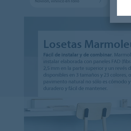
Novilon, vinílico en rollo
Eterna
Losetas Marmole
Fácil de instalar y de combinar
. Marmol
instalar elaborada con paneles FAD (fi
2,5 mm en la parte superior y un revés 
disponibles en 3 tamaños y 23 colores, of
pavimento natural no sólo es cómodo y a
duradero y fácil de mantener.