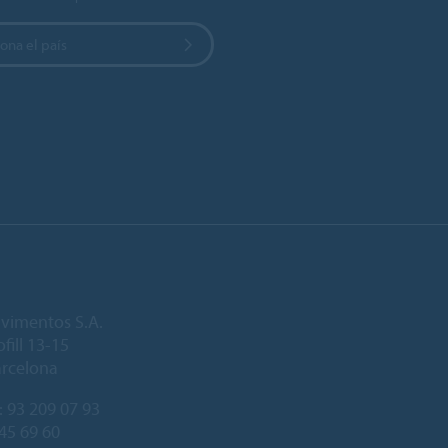
ona el país
vimentos S.A.
fill 13-15
arcelona
:
93 209 07 93
245 69 60