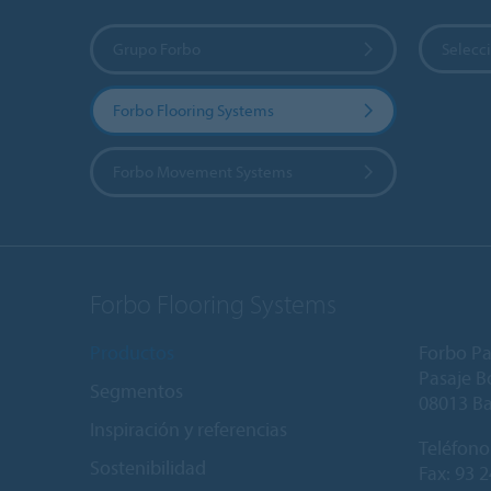
Grupo Forbo
Selecci
Forbo Flooring Systems
Forbo Movement Systems
Forbo Flooring Systems
Productos
Forbo Pa
Pasaje Bo
Segmentos
08013 B
Inspiración y referencias
Teléfono
Sostenibilidad
Fax: 93 