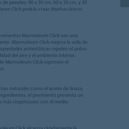
 de paneles: 90 x 30 cm, 60 x 30 cm, y 30
leum Click podrás crear diseños únicos
 pavimentos Marmoleum Click son una
iente. Marmoleum Click mejora la vida de
ropiedades antiestáticas repelen el polvo
idad del aire y el ambiente interior.
 de Marmoleum Click reprimen el
es.
as naturales como el aceite de linaza,
s ingredientes, el pavimento presenta un
os más respetuosos con el medio
moleum Click alcanza rápidamente la