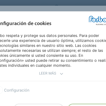
ORBO FLOORING SYSTEMS
SPAIN
Medio Ambie
INSPIRACIÓN Y
nfiguración de cookies
S
SEGMENTOS
SOSTENIBILIDAD
REFERENCIAS
M
bo respeta y protege sus datos personales. Para poder
Losetas Marmoleum Click
ecerle una experiencia de usuario óptima, utilizamos cooki
EL SECTOR
ecnologías similares en nuestro sitio web. Las cookies
olutamente necesarias se utilizan siempre; el resto de las
kies únicamente si usted consiente su uso. En
nfiguración» usted puede retirar su consentimiento o reali
stes individuales en cualquier momento.
LEER MÁS
Configuración
as Marmoleum Modular
Losetas Marmoleum Click