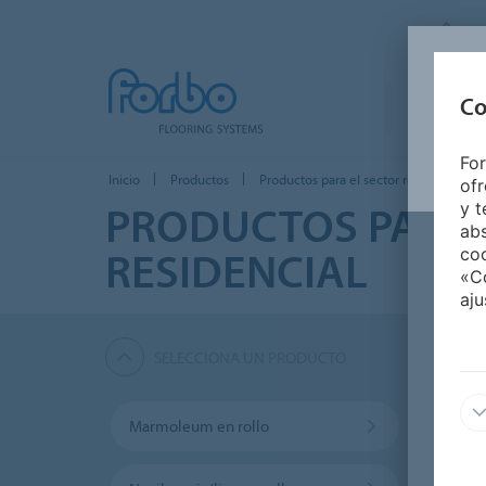
F
Co
PRODUCTO
For
Inicio
Productos
Productos para el sector residencial
ofr
PRODUCTOS PARA 
y t
abs
RESIDENCIAL
coo
«Co
aju
SELECCIONA UN PRODUCTO
Marmoleum en rollo
Loset