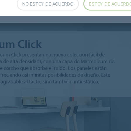
l de Luxe
NO ESTOY DE ACUERDO
ESTOY DE ACUERD
um Click
eum Click presenta una nueva colección fácil de
bra de alta densidad), con una capa de Marmoleum de
de corcho que absorbe el ruido. Los paneles están
reciendo así infinitas posibilidades de diseño. Este
gradable al tacto, sino también antiestático,