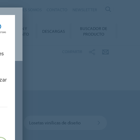
nte
QUIÉNES SOMOS
CONTACTO
NEWSLETTER
INSTALACIÓN Y
BUSCADOR DE
DESCARGAS
ANTENIMIENTO
PRODUCTO
COMPARTIR
es
zar
Losetas vinílicas de diseño