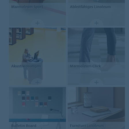
Marmoleum Sport
Ableitfähiges Linoleum
Akustiklösungen
Marmoleum Click
Bulletin Board
Furniture
Linoleum