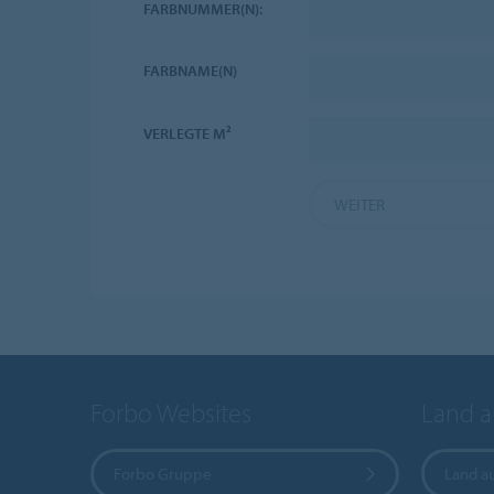
FARBNUMMER(N):
FARBNAME(N)
VERLEGTE M²
WEITER
Forbo Websites
Land 
Forbo Gruppe
Land a