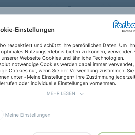
RBO FLOORING SYSTEMS
GERMANY
ÜBER UNS
okie-Einstellungen
RODUKTE
EINSATZBEREICHE
REFERENZEN
NACHHALTIGKEIT
bo respektiert und schützt Ihre persönlichen Daten. Um Ih
tifikat
 optimales Nutzungserlebnis bieten zu können, verwenden 
 –
CO2-ZERTIFIKAT
 unserer Webseite Cookies und ähnliche Technologien.
solut notwendige Cookies werden dabei immer verwendet,
rige Cookies nur, wenn Sie der Verwendung zustimmen. Sie
nen unter «Meine Einstellungen» ihre Zustimmung jederzei
 von Forbo verwendet und möchten nun ein CO
-Zertifikat
2
errufen oder individuelle Einstellungen vornehmen.
Kontaktdaten und Informationen zu dem Projekt, und
ich des CO
-Zertifikates mit Ihnen in Verbindung setzen.
2
MEHR LESEN
Meine Einstellungen
s Bauen” soll ausgestellt werden für da