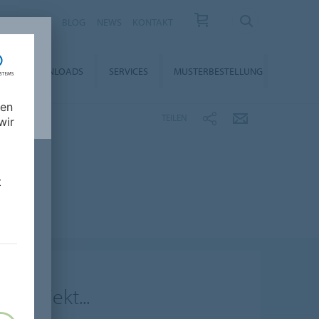
KARRIERE
BLOG
NEWS
KONTAKT
DOWNLOADS
SERVICES
MUSTERBESTELLUNG
nen
TEILEN
wir
t
s Objekt...