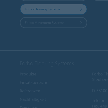
Forbo Flooring Systems
Forbo Movement Systems
Forbo Flooring Systems
Produkte
Forbo F
Steubens
Einsatzbereiche
D-33100
Referenzen
Nachhaltigkeit
Telefon:
Fax: +49
Downloads