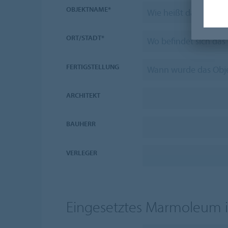
OBJEKTNAME*
ORT/STADT*
FERTIGSTELLUNG
ARCHITEKT
BAUHERR
VERLEGER
Eingesetztes Marmoleum i