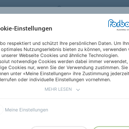
FLOORING SYSTEMS
SWITZERLAND
ÜBER UNS
okie-Einstellungen
RODUKTE
EINSATZBEREICHE
REFERENZEN
NACHHALTIGKEIT
bo respektiert und schützt Ihre persönlichen Daten. Um Ih
 optimales Nutzungserlebnis bieten zu können, verwenden 
EN
 unserer Webseite Cookies und ähnliche Technologien.
solut notwendige Cookies werden dabei immer verwendet,
rige Cookies nur, wenn Sie der Verwendung zustimmen. Sie
nen unter «Meine Einstellungen» ihre Zustimmung jederzei
g Ihres Bauvorhabens? Gerne senden wir Ihnen
errufen oder individuelle Einstellungen vornehmen.
MEHR LESEN
Meine Einstellungen