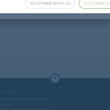
ICH STIMME NICHT ZU
ICH STIMME Z
Händler
Übersicht
auswählen
uswählen