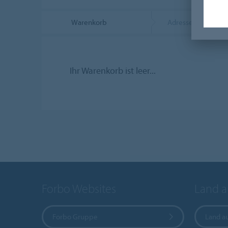
Warenkorb
Adresse
Ihr Warenkorb ist leer...
Forbo Websites
Land 
Forbo Gruppe
Land a