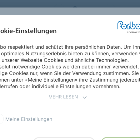
ORBO FLOORING SYSTEMS
AUSTRIA
ÜBER UNS
okie-Einstellungen
RODUKTE
EINSATZBEREICHE
REFERENZEN
NACHHALTIGKEIT
bo respektiert und schützt Ihre persönlichen Daten. Um Ih
 optimales Nutzungserlebnis bieten zu können, verwenden 
 unserer Webseite Cookies und ähnliche Technologien.
solut notwendige Cookies werden dabei immer verwendet,
rige Cookies nur, wenn Sie der Verwendung zustimmen. Sie
nen unter «Meine Einstellungen» ihre Zustimmung jederzei
errufen oder individuelle Einstellungen vornehmen.
MEHR LESEN
 & Spielen
Meine Einstellungen
en sind Gebäude zum Lernen, für soziale, kulturelle
ge im Bildungswesen müssen daher anregende
 extremen Beanspruchungen standhalten.