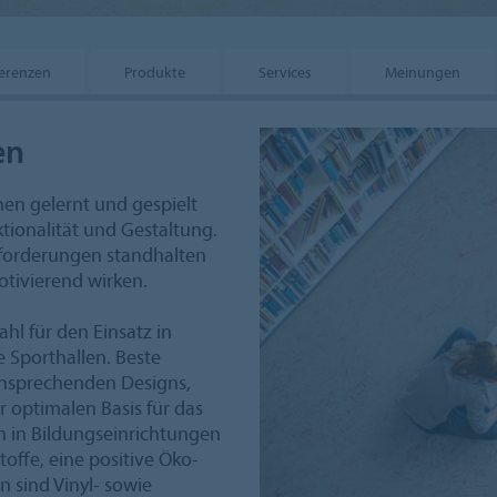
erenzen
Produkte
Services
Meinungen
en
n gelernt und gespielt
ionalität und Gestaltung.
nforderungen standhalten
ivierend wirken.
hl für den Einsatz in
e Sporthallen. Beste
ansprechenden Designs,
 optimalen Basis für das
n in Bildungseinrichtungen
offe, eine positive Öko-
 sind Vinyl- sowie