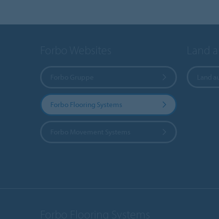
Forbo Websites
Land 
Forbo Gruppe
Land a
Forbo Flooring Systems
Forbo Movement Systems
Forbo Flooring Systems