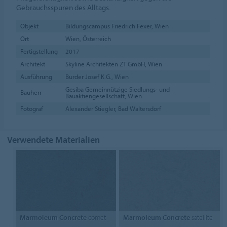
Gebrauchsspuren des Alltags.
Objekt
Bildungscampus Friedrich Fexer, Wien
Ort
Wien, Österreich
Fertigstellung
2017
Architekt
Skyline Architekten ZT GmbH, Wien
Ausführung
Burder Josef K.G., Wien
Gesiba Gemeinnützige Siedlungs- und
Bauherr
Bauaktiengesellschaft, Wien
Fotograf
Alexander Stiegler, Bad Waltersdorf
Verwendete Materialien
Marmoleum Concrete
comet
Marmoleum Concrete
satellite