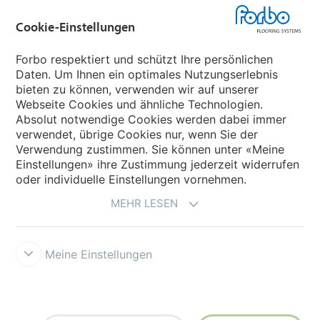
Cookie-Einstellungen
Forbo Movement Systems
Forbo respektiert und schützt Ihre persönlichen
Daten. Um Ihnen ein optimales Nutzungserlebnis
bieten zu können, verwenden wir auf unserer
Land auswählen
Webseite Cookies und ähnliche Technologien.
Absolut notwendige Cookies werden dabei immer
Land auswählen
verwendet, übrige Cookies nur, wenn Sie der
Verwendung zustimmen. Sie können unter «Meine
Einstellungen» ihre Zustimmung jederzeit widerrufen
oder individuelle Einstellungen vornehmen.
MEHR LESEN
Meine Einstellungen
Impressum und Nutzungsbestimmungen
Datenschutz
Cookies
Verkaufs - und Lieferbedingungen
Forbo Integrity Line
Cookie-
Einstellungen