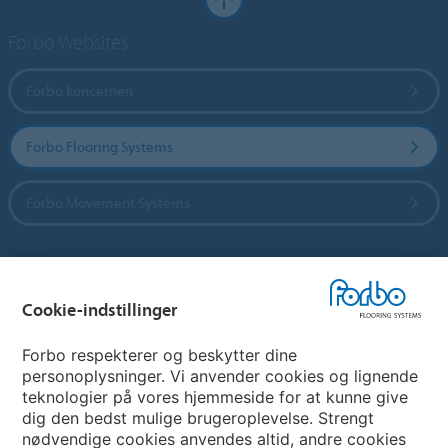
Forbo Websites
Forbo koncernen
Forbo Flooring Systems
Forbo Movement Systems
Vælg land
Cookie-indstillinger
Vælg land
Forbo respekterer og beskytter dine
personoplysninger. Vi anvender cookies og lignende
teknologier på vores hjemmeside for at kunne give
My Forbo
dig den bedst mulige brugeroplevelse. Strengt
nødvendige cookies anvendes altid, andre cookies