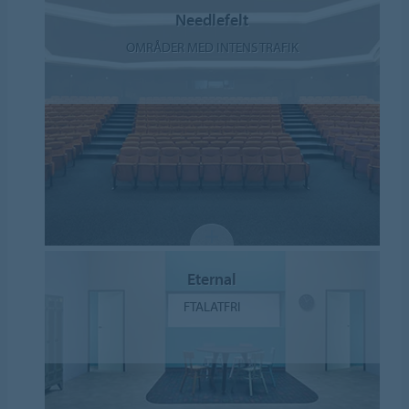
Needlefelt
OMRÅDER MED INTENS TRAFIK
Eternal
FTALATFRI