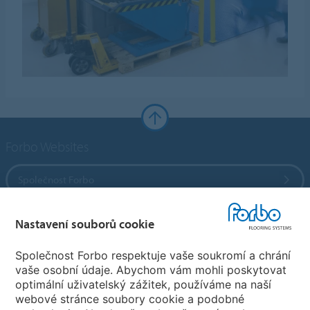
Forbo Websites
Společnost Forbo
Forbo Flooring Systems
Nastavení souborů cookie
Společnost Forbo respektuje vaše soukromí a chrání
Forbo Movement Systems
vaše osobní údaje. Abychom vám mohli poskytovat
optimální uživatelský zážitek, používáme na naší
webové stránce soubory cookie a podobné