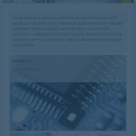
Forbo znamená záruku funkčnosti ve všech průmyslových
odvětvích od elektroniky a farmacie až po laboratoře. Nabízejí
kompletní řadu produktů s antistatickými, akustickými,
vodivými, voděodolnými, protikluznými, bakteriostatickými a
bakterio-cidními vlastnostmi. Nabízí celkové řešení pro každý
typ aplikace.
PRŮMYSL
Elektrotechnický