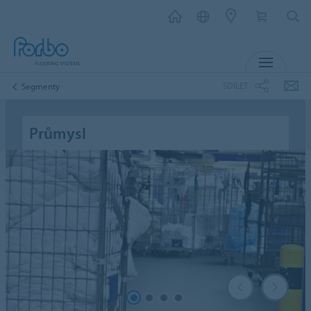
MENU
SDÍLET
Segmenty
Průmysl