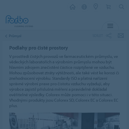
MENU
SDÍLET
Průmysl
Podlahy pro čisté prostory
V prostředí čistých provozů ve farmaceutickém průmyslu, ve
vědeckých laboratořích a výrobním průmyslu mohou být
hlavním zdrojem znečistění částice rozptýlené ve vzduchu.
Mohou způsobovat ztráty výtěžnosti, ale také vést ke korozi či
znehodnocení výrobku. Standardy ISO a platná nařízení
správné výrobní praxe pro čistotu vzduchu vyžadují, aby
výrobce zajistil příslušná měření a pravidelně dokládal
ověřitelné výsledky. Colorex může pomoci i v této situaci.
Vhodnými produkty jsou Colorex SD, Colorex EC a Colorex EC
plus.