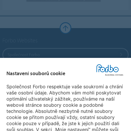
Forbo Websites
Společnost Forbo
Forbo Flooring Systems
Nastavení souborů cookie
Společnost Forbo respektuje vaše soukromí a chrání
Forbo Movement Systems
vaše osobní údaje. Abychom vám mohli poskytovat
optimální uživatelský zážitek, používáme na naší
webové stránce soubory cookie a podobné
technologie. Absolutně nezbytně nutné soubory
Pobočky
cookie se přitom používají vždy, ostatní soubory
cookie pouze v případě, že jste k jejich použití dali
Vyberte svou zemi
svůj souhlas. V sekci „Moje nastavení“ můžete svůj