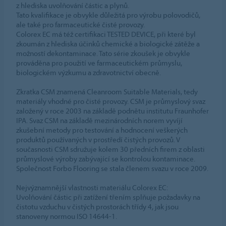
z hlediska uvolňování částic a plynů.
Tato kvalifikace je obvykle důležitá pro výrobu polovodičů,
ale také pro farmaceutické čisté provozy.
Colorex EC má též certifikaci TESTED DEVICE, při které byl
zkoumán z hlediska účinků chemické a biologické zátěže a
možností dekontaminace. Tato série zkoušek je obvykle
prováděna pro použití ve farmaceutickém průmyslu,
biologickém výzkumu a zdravotnictví obecně.
Zkratka CSM znamená Cleanroom Suitable Materials, tedy
materiály vhodné pro čisté provozy. CSM je průmyslový svaz
založený v roce 2003 na základě podnětu institutu Fraunhofer
IPA. Svaz CSM na základě mezinárodních norem vyvíjí
zkušební metody pro testování a hodnocení veškerých
produktů používaných v prostředí čistých provozů. V
současnosti CSM sdružuje kolem 30 předních firem z oblasti
průmyslové výroby zabývající se kontrolou kontaminace.
Společnost Forbo Flooring se stala členem svazu v roce 2009.
Nejvýznamnější vlastnosti materiálu Colorex EC:
Uvolňování částic při zatížení třením splňuje požadavky na
čistotu vzduchu v čistých prostorách třídy 4, jak jsou
stanoveny normou ISO 14644-1.