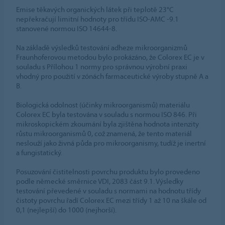
Emise těkavých organických látek při teplotě 23°C
nepřekračují limitní hodnoty pro třídu ISO-AMC -9.1
stanovené normou ISO 14644-8.
Na základě výsledků testování adheze mikroorganizmů
Fraunhoferovou metodou bylo prokázáno, že Colorex EC je v
souladu s Přílohou 1 normy pro správnou výrobní praxi
vhodný pro použití v zónách farmaceutické výroby stupně A a
B.
Biologická odolnost (účinky mikroorganismů) materiálu
Colorex EC byla testována v souladu s normou ISO 846. Při
mikroskopickém zkoumání byla zjištěna hodnota intenzity
růstu mikroorganismů 0, což znamená, že tento materiál
neslouží jako živná půda pro mikroorganismy, tudíž je inertní
a fungistatický.
Posuzování čistitelnosti povrchu produktu bylo provedeno
podle německé směrnice VDI, 2083 část 9.1. Výsledky
testování převedené v souladu s normami na hodnotu třídy
čistoty povrchu řadí Colorex EC mezi třídy 1 až 10 na škále od
0,1 (nejlepší) do 1000 (nejhorší).