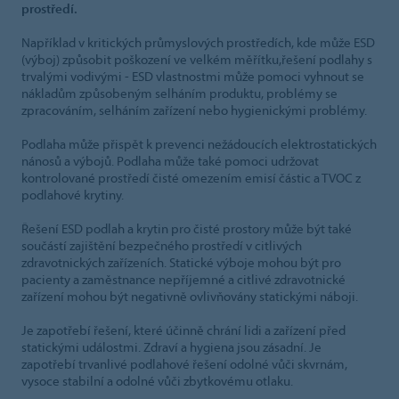
prostředí.
Například v kritických průmyslových prostředích, kde může ESD
(výboj) způsobit poškození ve velkém měřítku,řešení podlahy s
trvalými vodivými - ESD vlastnostmi může pomoci vyhnout se
nákladům způsobeným selháním produktu, problémy se
zpracováním, selháním zařízení nebo hygienickými problémy.
Podlaha může přispět k prevenci nežádoucích elektrostatických
nánosů a výbojů. Podlaha může také pomoci udržovat
kontrolované prostředí čisté omezením emisí částic a TVOC z
podlahové krytiny.
Řešení ESD podlah a krytin pro čisté prostory může být také
součástí zajištění bezpečného prostředí v citlivých
zdravotnických zařízeních. Statické výboje mohou být pro
pacienty a zaměstnance nepříjemné a citlivé zdravotnické
zařízení mohou být negativně ovlivňovány statickými náboji.
Je zapotřebí řešení, které účinně chrání lidi a zařízení před
statickými událostmi. Zdraví a hygiena jsou zásadní. Je
zapotřebí trvanlivé podlahové řešení odolné vůči skvrnám,
vysoce stabilní a odolné vůči zbytkovému otlaku.