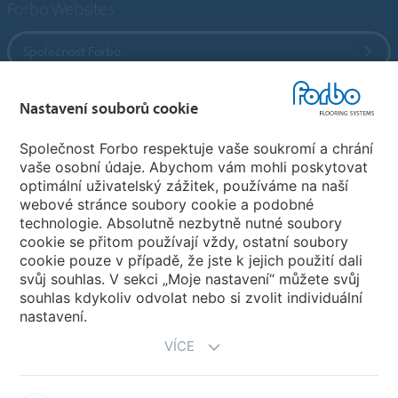
Forbo Websites
Společnost Forbo
Forbo Flooring Systems
Nastavení souborů cookie
Společnost Forbo respektuje vaše soukromí a chrání
Forbo Movement Systems
vaše osobní údaje. Abychom vám mohli poskytovat
optimální uživatelský zážitek, používáme na naší
webové stránce soubory cookie a podobné
technologie. Absolutně nezbytně nutné soubory
Pobočky
cookie se přitom používají vždy, ostatní soubory
cookie pouze v případě, že jste k jejich použití dali
Vyberte svou zemi
svůj souhlas. V sekci „Moje nastavení“ můžete svůj
souhlas kdykoliv odvolat nebo si zvolit individuální
nastavení.
VÍCE