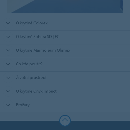
O krytině Colorex
O krytině Sphera SD | EC
O krytině Marmoleum Ohmex
Co kde použít?
Životní prostředí
O krytině Onyx Impact
Brožury