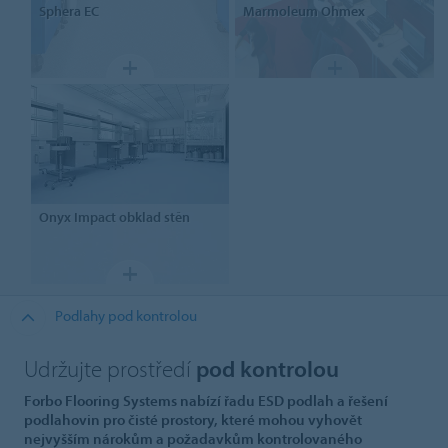
Sphera
EC
Marmoleum
Ohmex
Onyx Impact
obklad stěn
Podlahy pod kontrolou
Udržujte prostředí
pod kontrolou
Forbo Flooring Systems nabízí řadu ESD podlah a řešení
podlahovin pro čisté prostory, které mohou vyhovět
nejvyšším nárokům a požadavkům kontrolovaného