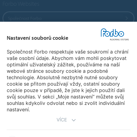
Forbo Websites
Společnost Forbo
Forbo Flooring Systems
Nastavení souborů cookie
Společnost Forbo respektuje vaše soukromí a chrání
Forbo Movement Systems
vaše osobní údaje. Abychom vám mohli poskytovat
optimální uživatelský zážitek, používáme na naší
webové stránce soubory cookie a podobné
technologie. Absolutně nezbytně nutné soubory
Pobočky
cookie se přitom používají vždy, ostatní soubory
cookie pouze v případě, že jste k jejich použití dali
Vyberte svou zemi
svůj souhlas. V sekci „Moje nastavení“ můžete svůj
souhlas kdykoliv odvolat nebo si zvolit individuální
nastavení.
VÍCE