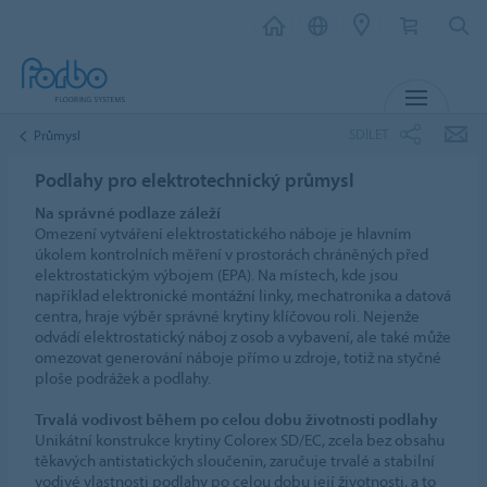
MENU
SDÍLET
Průmysl
Podlahy pro elektrotechnický průmysl
Na správné podlaze záleží
Omezení vytváření elektrostatického náboje je hlavním
úkolem kontrolních měření v prostorách chráněných před
elektrostatickým výbojem (EPA). Na místech, kde jsou
například elektronické montážní linky, mechatronika a datová
centra, hraje výběr správné krytiny klíčovou roli. Nejenže
odvádí elektrostatický náboj z osob a vybavení, ale také může
omezovat generování náboje přímo u zdroje, totiž na styčné
ploše podrážek a podlahy.
Trvalá vodivost během po celou dobu životnosti podlahy
Unikátní konstrukce krytiny Colorex SD/EC, zcela bez obsahu
těkavých antistatických sloučenin, zaručuje trvalé a stabilní
vodivé vlastnosti podlahy po celou dobu její životnosti, a to