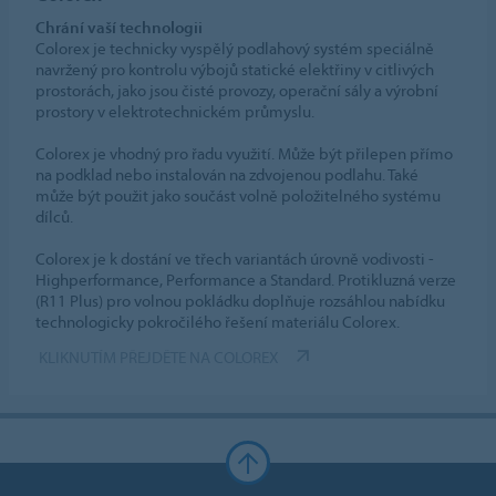
Chrání vaší technologii
Colorex je technicky vyspělý podlahový systém speciálně
navržený pro kontrolu výbojů statické elektřiny v citlivých
prostorách, jako jsou čisté provozy, operační sály a výrobní
prostory v elektrotechnickém průmyslu.
Colorex je vhodný pro řadu využití. Může být přilepen přímo
na podklad nebo instalován na zdvojenou podlahu. Také
může být použit jako součást volně položitelného systému
dílců.
Colorex je k dostání ve třech variantách úrovně vodivosti -
Highperformance, Performance a Standard. Protikluzná verze
(R11 Plus) pro volnou pokládku doplňuje rozsáhlou nabídku
technologicky pokročilého řešení materiálu Colorex.
KLIKNUTÍM PŘEJDĚTE NA COLOREX