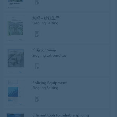
纺织 – 纱线生产
Siegling Belting
产品大全平带
Siegling Extremultus
Splicing Equipment
Siegling Belting
Efficient tools for reliable splicing