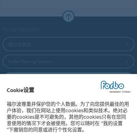
Forbo Websites
福尔波集团
Forbo Flooring Systems
Forbo Movement Systems
Cookie设置
福尔波尊重并保护您的个人数据。为了向您提供最佳的用
选择国家
户体验，我们在网站上使用cookies和类似技术。绝对必
要的cookies是不可避免的，其他的cookies只有在您同
选择您所在的国家
意使用的情况下才会被使用。您可以随时在 "我的设置
"下撤销您的同意或进行个性化设置。