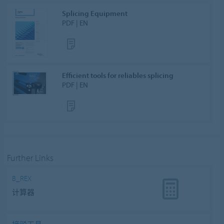
Splicing Equipment
PDF | EN
Efficient tools for reliables splicing
PDF | EN
Further Links
B_REX
计算器