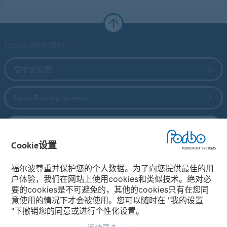
Forbo Websites
福尔波集团
Forbo Flooring Systems
Forbo Movement Systems
Cookie设置
福尔波尊重并保护您的个人数据。为了向您提供最佳的用
选择国家
户体验，我们在网站上使用cookies和类似技术。绝对必
要的cookies是不可避免的，其他的cookies只有在您同
选择您所在的国家
意使用的情况下才会被使用。您可以随时在 "我的设置
"下撤销您的同意或进行个性化设置。