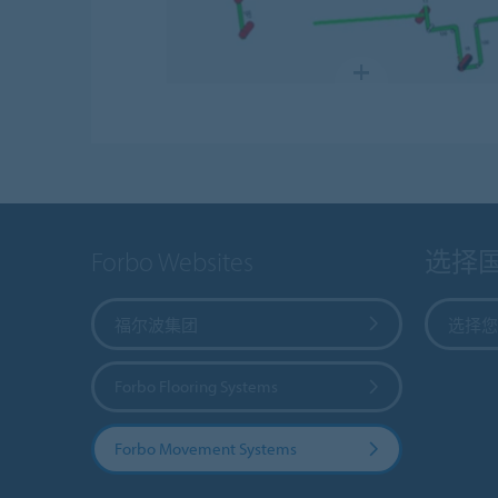
Forbo Websites
选择
福尔波集团
选择您
Forbo Flooring Systems
Forbo Movement Systems