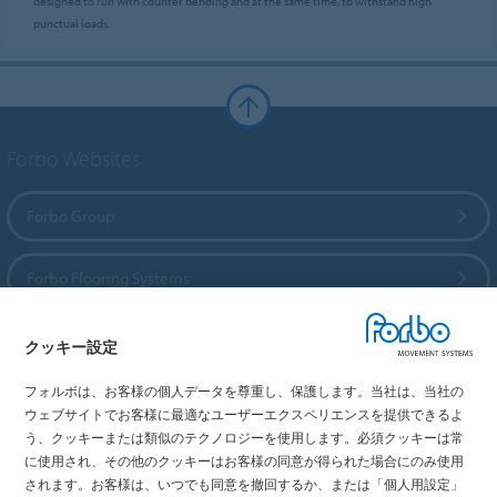
designed to run with counter bending and at the same time, to withstand high
punctual loads.
Forbo Websites
Forbo Group
Forbo Flooring Systems
Forbo Movement Systems
クッキー設定
フォルボは、お客様の個人データを尊重し、保護します。当社は、当社の
ウェブサイトでお客様に最適なユーザーエクスペリエンスを提供できるよ
う、クッキーまたは類似のテクノロジーを使用します。必須クッキーは常
国を選択
に使用され、その他のクッキーはお客様の同意が得られた場合にのみ使用
されます。お客様は、いつでも同意を撤回するか、または「個人用設定」