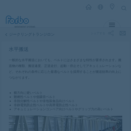
MENU
シェアする
ジークリングトランジロン
水平搬送
一般的な水平搬送においても、ベルトにはさまざまな特性が要求されます。搬
送物の種類、搬送速度、正逆走行、起動・停止そしてアキュミュレーションな
ど、それぞれの条件に応じた最適なベルトを採用することが搬送効率の向上に
つながります。
横方向に硬いベルト
難燃性ベルトや低騒音ベルト
非熱分解性ベルトや非包装食品向けベルト
非静電気防止性ベルトや高帯電防止性ベルト
アキュミュレーションコンベア向けベルトやグリップ力の高いベルト