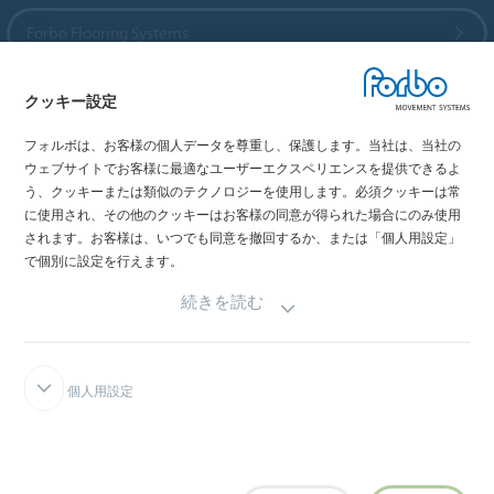
Forbo Flooring Systems
Forbo Movement Systems
クッキー設定
フォルボは、お客様の個人データを尊重し、保護します。当社は、当社の
ウェブサイトでお客様に最適なユーザーエクスペリエンスを提供できるよ
う、クッキーまたは類似のテクノロジーを使用します。必須クッキーは常
国を選択
に使用され、その他のクッキーはお客様の同意が得られた場合にのみ使用
されます。お客様は、いつでも同意を撤回するか、または「個人用設定」
お住まいの国を選択してください
で個別に設定を行えます。
続きを読む
個人用設定
本サイトについて
Forboインテグリティライン
クッキー設定