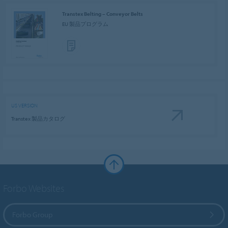
Transtex Belting – Conveyor Belts
EU 製品プログラム
US VERSION
Transtex 製品カタログ
Forbo Websites
Forbo Group