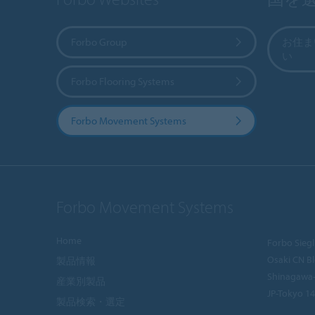
Forbo Group
お住ま
い
Forbo Flooring Systems
Forbo Movement Systems
Forbo Movement Systems
Home
Forbo Siegl
Osaki CN Bl
製品情報
Shinagawa
産業別製品
JP-Tokyo 1
製品検索・選定