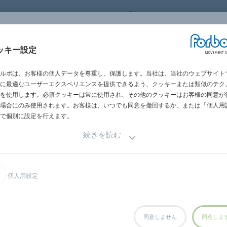
FORBO MOVEMENT SYSTEM
ッキー設定
HOME
製品情報
産業別製品
製
ルボは、お客様の個人データを尊重し、保護します。当社は、当社のウェブサイト
に最適なユーザーエクスペリエンスを提供できるよう、クッキーまたは類似のテク
を使用します。必須クッキーは常に使用され、その他のクッキーはお客様の同意が
場合にのみ使用されます。お客様は、いつでも同意を撤回するか、または「個人用
で個別に設定を行えます。
続きを読む
品サンプルをご用命の際は、当社までお気軽にお問合わせくださ
個人用設定
同意しません
同意しま