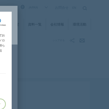
S
JAPAN
お問合せ
EN
品検索・選定
資料一覧
会社情報
環境活動
でお
ノロ
シェアする
得ら
設
す