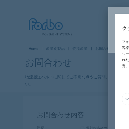
ク
フォ
客様
Home
産業別製品
物流産業
お問合せ - 物流
ジー
お問合わせ
れた
定」
物流搬送ベルトに関してご不明な点やご質問、また、製
い。
お問合わせ内容
件名*
弊社担当者のご訪問