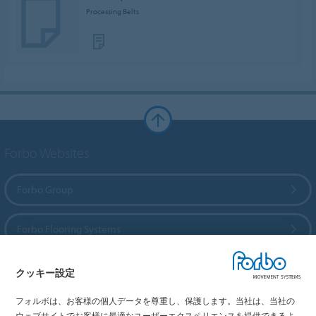
Processing Belts
Forbo Websites
Forbo Group
Forbo Flooring Systems
Forbo Movement Systems
クッキー設定
フォルボは、お客様の個人データを尊重し、保護します。当社は、当社の
ウェブサイトでお客様に最適なユーザーエクスペリエンスを提供できるよ