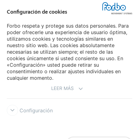
Configuración de cookies
Forbo Group
Forbo respeta y protege sus datos personales. Para
Forbo Flooring Systems
poder ofrecerle una experiencia de usuario óptima,
utilizamos cookies y tecnologías similares en
nuestro sitio web. Las cookies absolutamente
Forbo Movement Systems
necesarias se utilizan siempre; el resto de las
cookies únicamente si usted consiente su uso. En
«Configuración» usted puede retirar su
consentimiento o realizar ajustes individuales en
Seleccione un país
cualquier momento.
LEER MÁS
Seleccione su país
Configuración