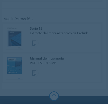
Más información
Serie 13
Extracto del manual técnico de Prolink
Manual de ingeniería
PDF | ES | 14.8 MB
Forbo Websites